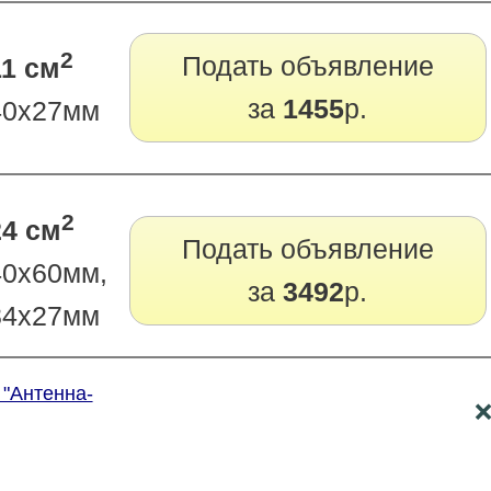
2
Подать объявление
11 см
за
1455
р.
40х27мм
2
24 см
Подать объявление
40х60мм,
за
3492
р.
84х27мм
 "Антенна-