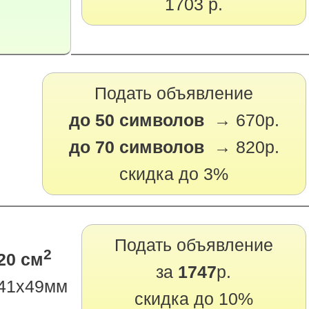
1703 р.
Подать объявление
до 50 символов →
670р.
до 70 символов →
820р.
скидка до 3%
Подать объявление
2
20 см
за
1747
р.
41х49мм
скидка до 10%