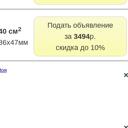
Подать объявление
2
40 см
за
3494
р.
86х47мм
скидка до 10%
Моя