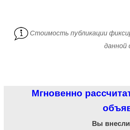
Cтоимость публикации фикси
данной 
Мгновенно рассчита
объя
Вы внесл