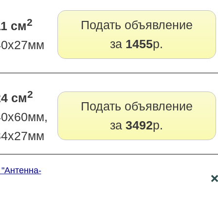
2
Подать объявление
11 см
за
1455
р.
40х27мм
2
24 см
Подать объявление
40х60мм,
за
3492
р.
84х27мм
 "Антенна-