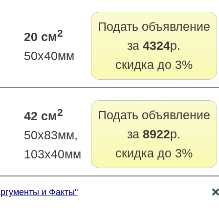
Подать объявление
2
20 см
за
4324
р.
50х40мм
скидка до 3%
2
Подать объявление
42 см
за
8922
р.
50х83мм,
скидка до 3%
103х40мм
Аргументы и Факты"