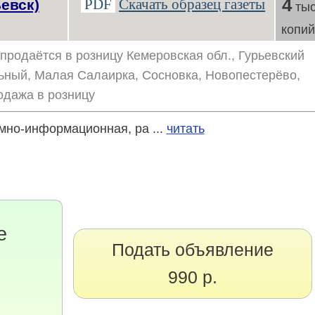
4
PDF
Скачать образец газеты
евск)
тыс
копи
продаётся в розницу Кемеровская обл., Гурьевский
ольный, Малая Салаирка, Сосновка, Новопестерёво,
одажа в розницу
но-информационная, ра ...
читать
е
Подать объявление
990 р.