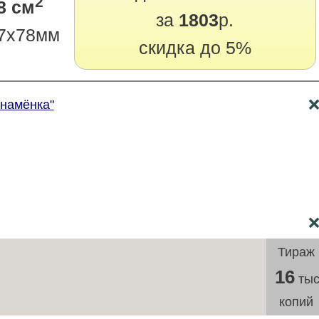
2
8 см
за
1803
р.
7х78мм
скидка до 5%
Знамёнка"
Тираж
16
тыс
копий