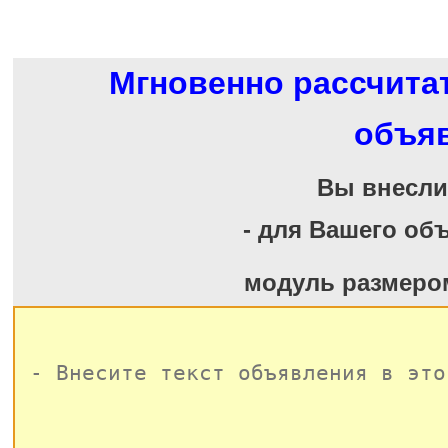
Мгновенно рассчита
объя
Вы внесл
- для Вашего об
модуль размеро