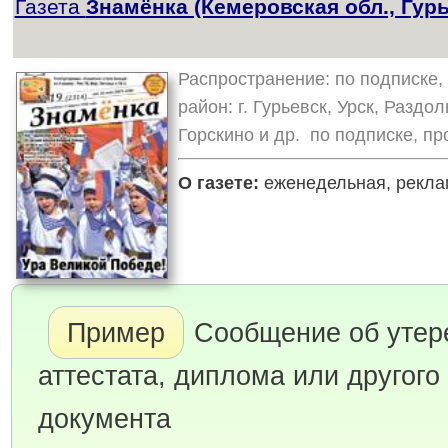
Газета
Знамёнка (Кемеровская обл., Гурь
Распространение: по подписке, 
район: г. Гурьевск, Урск, Разд
Горскино и др. по подписке, пр
О газете:
еженедельная, реклам
Пример
Сообщение об утер
аттестата, диплома или другого
документа