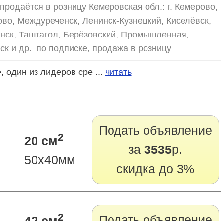
продаётся в розницу Кемеровская обл.: г. Кемерово,
ово, Междуреченск, Ленинск-Кузнецкий, Киселёвск,
нск, Таштагол, Берёзовский, Промышленная,
ск и др. по подписке, продажа в розницу
 один из лидеров сре ...
читать
Подать объявление
2
20 см
за
3535
р.
50х40мм
скидка до 3%
2
Подать объявление
42 см