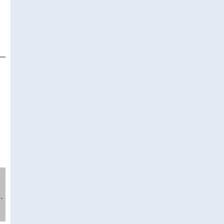
❌
❌
.