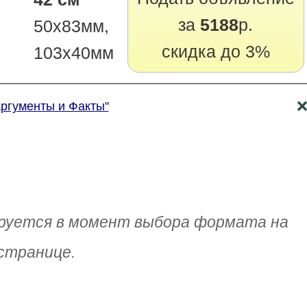
за
5188
р.
50х83мм,
скидка до 3%
103х40мм
Аргументы и Факты"
руется в момент выбора формата на
странице.