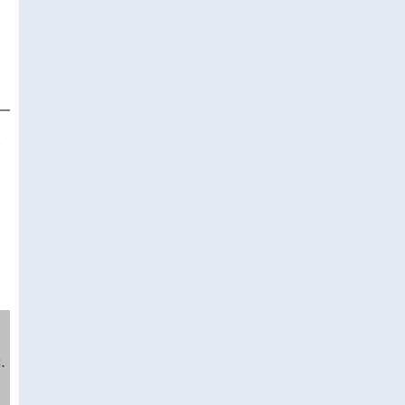
❌
❌
.