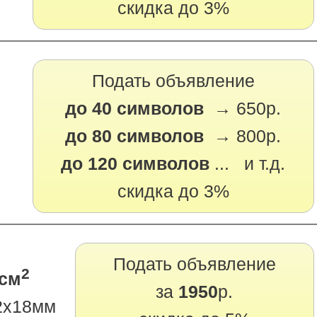
скидка до 3%
Подать объявление
до 40 символов →
650р.
до 80 символов →
800р.
до 120 символов
... и т.д.
скидка до 3%
Подать объявление
2
 см
за
1950
р.
2х18мм