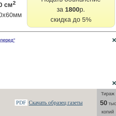
2
0 см
за
1800
р.
0х60мм
скидка до 5%
Вперед"
Тираж
50
PDF
Скачать образец газеты
тыс
копий