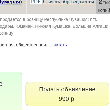
2
PDF
Скачать образец газеты
Шумерля)
тыс
копи
продаётся в розницу Республика Чувашия: пгт.
Ходары, Юманай, Нижняя Кумашка, Большие Алгаши
озницу
астная, общественно-п ...
читать
е
Подать объявление
990 р.