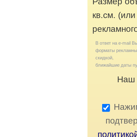
Размер об
кв.см. (ил
рекламног
В ответ на e-mail В
форматы рекламных
скидкой,
ближайшие даты пу
Наш 
Нажим
подтвер
политико