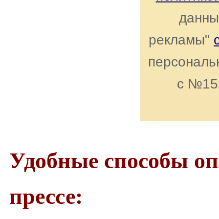
данны
рекламы"
персональн
с №15
Удобные способы о
прессе: