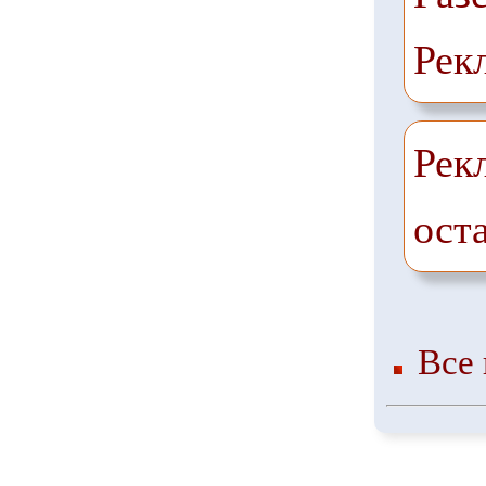
Рек
Рек
ост
Все 