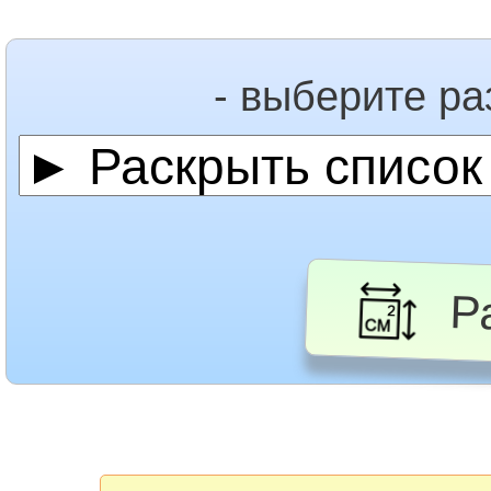
- выберите р
Ра