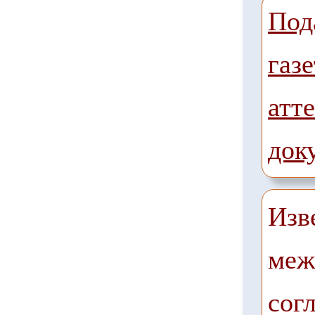
Под
газе
атте
док
Изв
меж
сог