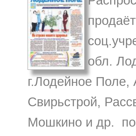
Распрос
продаёт
соц.учр
обл. Ло
г.Лодейное Поле,
Свирьстрой, Расс
Мошкино и др. по