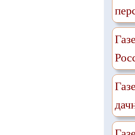
пер
Газе
Рос
Газ
дач
Газ