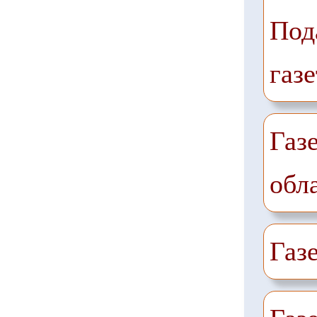
Под
газе
Газ
обл
Газ