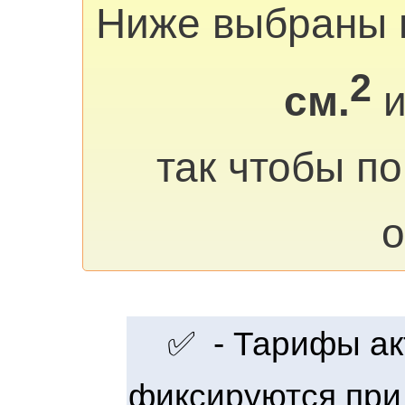
Ниже выбраны 
2
см.
и
так чтобы п
о
✅ - Тарифы акт
фиксируются при