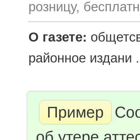
розницу, бесплат
О газете:
общетсв
районное издани .
Пример
Со
об утере атте