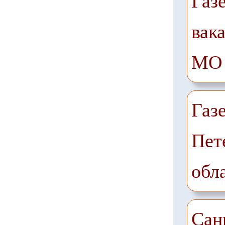
Газ
вак
МО
Газ
Пет
обл
Сан