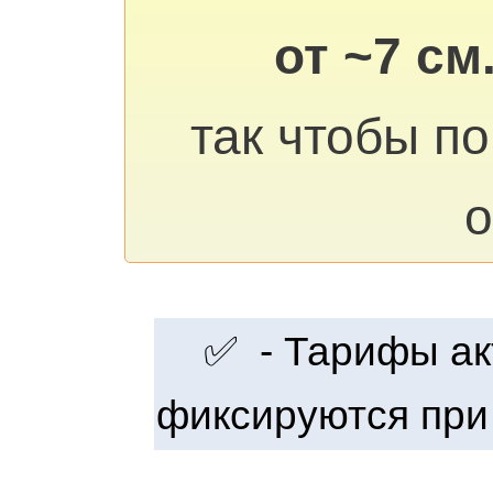
от ~7 см
так чтобы п
о
✅ - Тарифы акт
фиксируются при