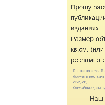
Прошу рас
публикаци
изданиях ..
Размер об
кв.см. (ил
рекламног
В ответ на e-mail В
форматы рекламных
скидкой,
ближайшие даты пу
Наш 