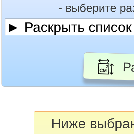
- выберите р
Ра
Ниже выбра