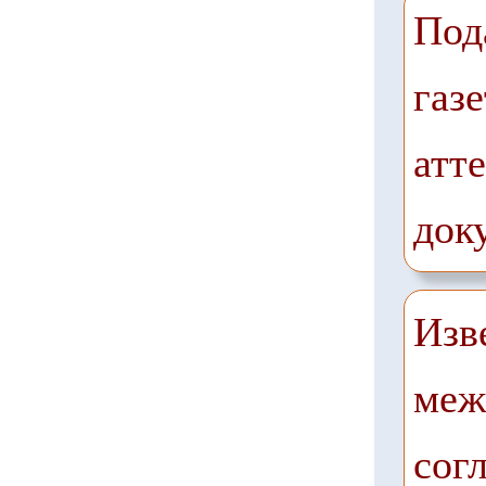
Под
газе
атте
док
Изв
меж
сог