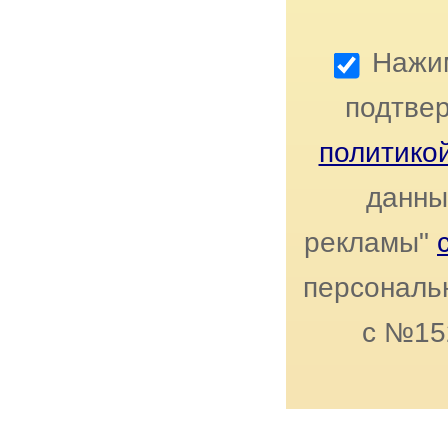
Нажим
подтвер
политико
данны
рекламы"
персональн
с №15