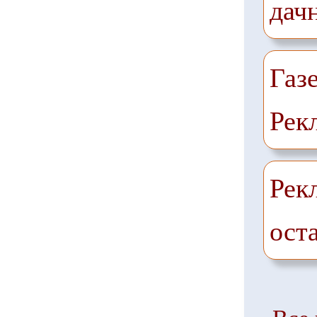
дач
Газ
Рек
Рек
ост