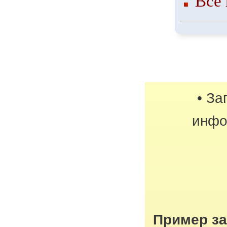
Все 
• За
инфо
Пример з