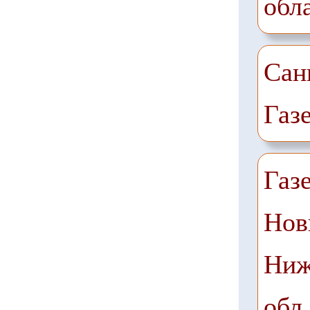
обл
Сан
Газ
Газ
Нов
Ниж
обл.