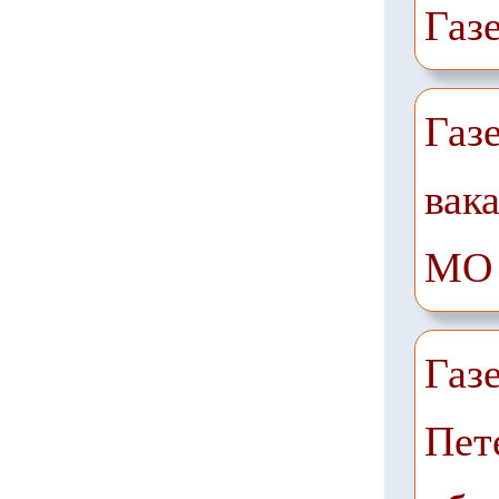
Газ
Газ
вак
МО
Газ
Пет