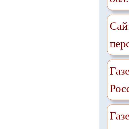
Сай
пер
Газе
Рос
Газ