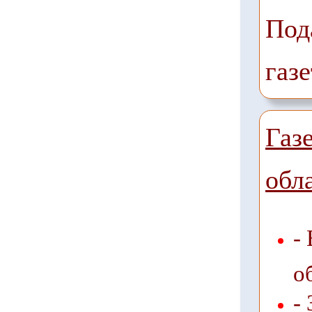
Под
газе
Газ
обл
-
о
-