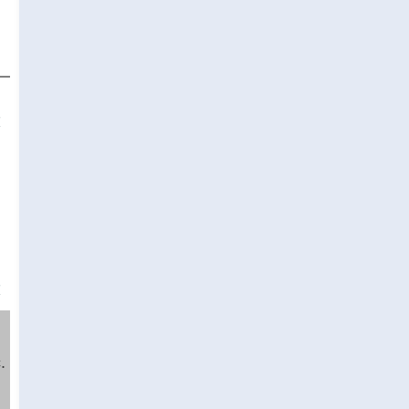
❌
❌
.