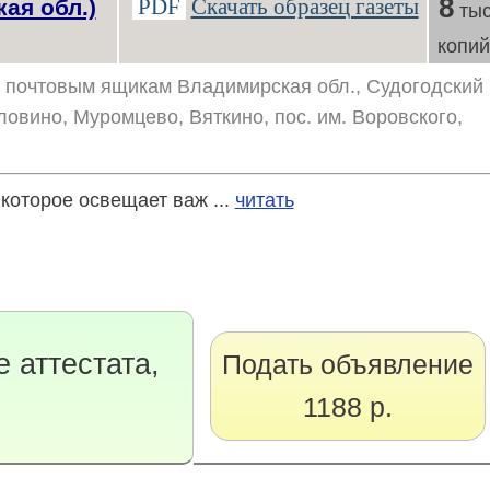
8
PDF
Скачать образец газеты
ая обл.)
тыс
копи
о почтовым ящикам Владимирская обл., Судогодский
оловино, Муромцево, Вяткино, пос. им. Воровского,
которое освещает важ ...
читать
 аттестата,
Подать объявление
1188 р.