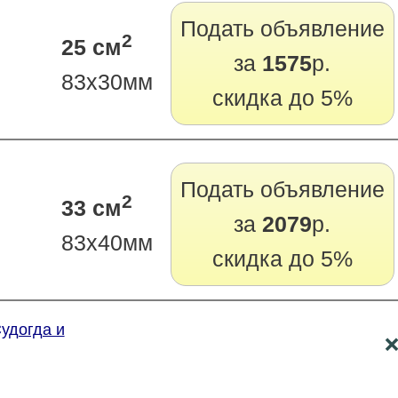
Подать объявление
2
25 см
за
1575
р.
83х30мм
скидка до 5%
Подать объявление
2
33 см
за
2079
р.
83х40мм
скидка до 5%
Судогда и