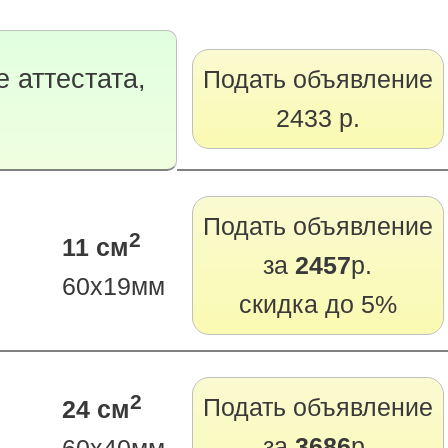
 аттестата,
Подать объявление
2433 р.
Подать объявление
2
11 см
за
2457
р.
60х19мм
скидка до 5%
2
Подать объявление
24 см
за
3686
р.