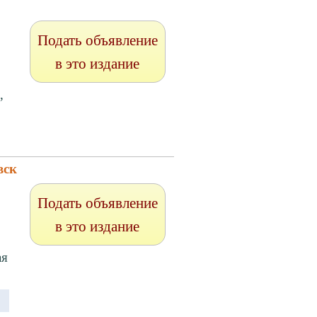
Подать объявление
в это издание
,
вск
Подать объявление
в это издание
ая