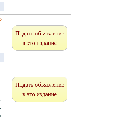
 -
Подать объявление
в это издание
Подать объявление
в это издание
,
,
-