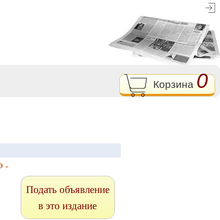
0
Корзина
 -
Подать объявление
в это издание