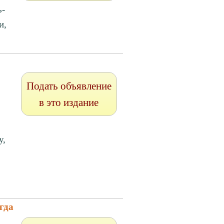
ь-
и,
Подать объявление
в это издание
,
у,
гда