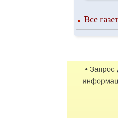
Все газе
• Запрос
информац