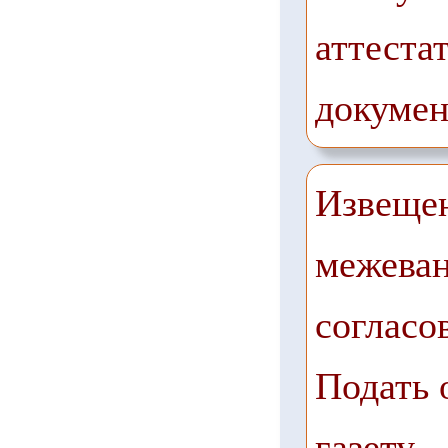
аттестат
докумен
Извещен
межеван
согласо
Подать 
газету