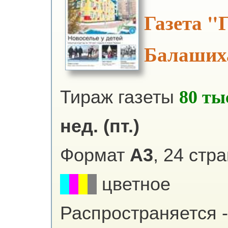
Газета "
Балаших
Тираж газеты
80 ты
нед. (пт.)
Формат
А3
, 24 стр
цветное
Распространяется -