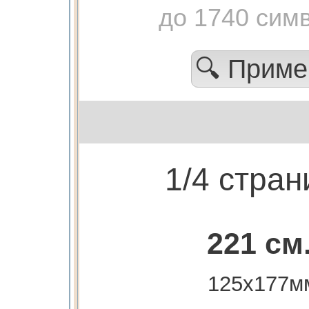
до 1740 сим
🔍 Прим
1/4 стра
221 см
125х177м