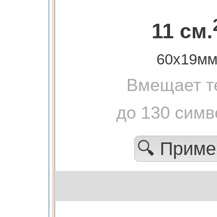
11 см.
60х19м
Вмещает т
до 130 симв
🔍 Прим