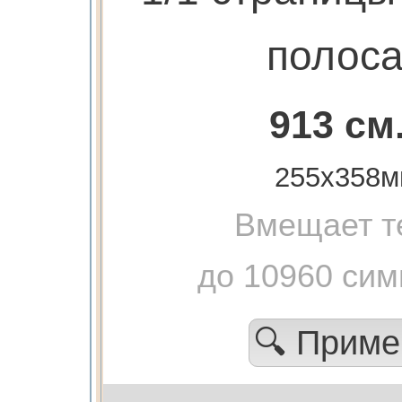
полоса
913 см
255х358м
Вмещает т
до 10960 сим
🔍 Прим