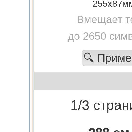
255х87м
Вмещает т
до 2650 сим
🔍 Прим
1/3 стра