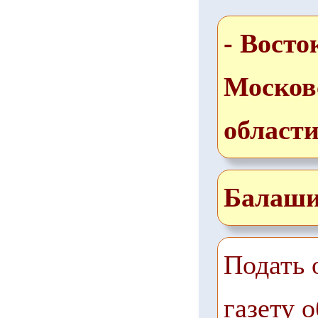
- Восто
Москов
област
Балаши
Подать 
газету о