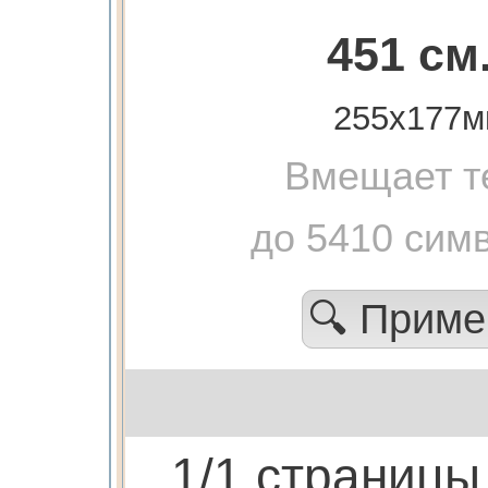
451 см
255х177м
Вмещает т
до 5410 сим
🔍 Прим
1/1 страницы