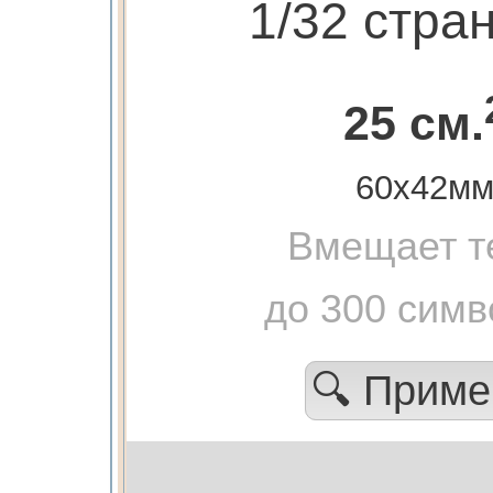
1/32 стра
25 см.
60х42м
Вмещает т
до 300 симв
🔍 Прим