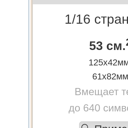
1/16 стра
53 см.
125х42мм
61х82м
Вмещает т
до 640 симв