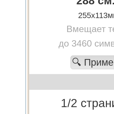
288 см
255х113м
Вмещает т
до 3460 сим
🔍 Прим
1/2 стра