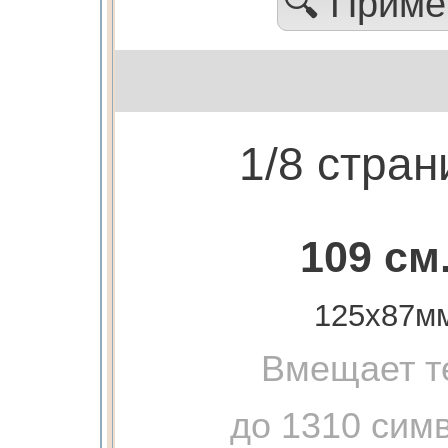
🔍 Прим
1/8 стра
109 см
125х87м
Вмещает т
до 1310 сим