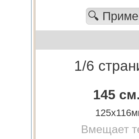
🔍 Прим
1/6 стра
145 см
125х116м
Вмещает т