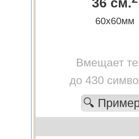
36 см.
60х60мм
Вмещает те
до 430 симв
🔍 Приме