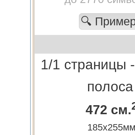
🔍 Приме
1/1 страницы 
полоса
472 см.
185х255м