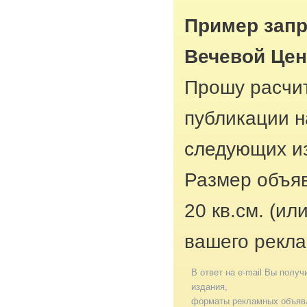
Пример запр
Вечевой Цен
Прошу расчит
публикации н
следующих из
Размер объяв
20 кв.см. (ил
вашего рекла
В ответ на e-mail Вы получ
издания,
форматы рекламных объявл