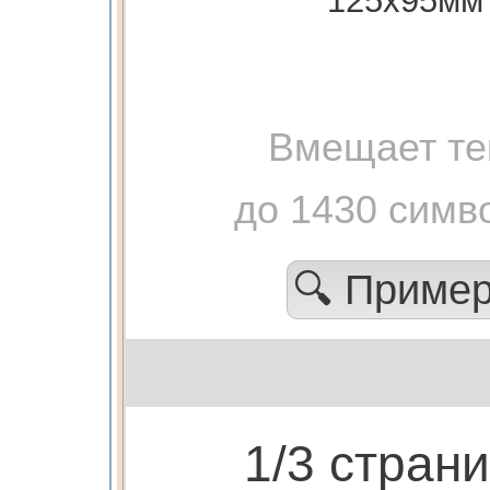
125х95мм
Вмещает те
до 1430 симв
🔍 Приме
1/3 стран