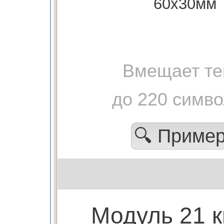
60х30мм
Вмещает те
до 220 симв
🔍 Приме
Модуль 21 к