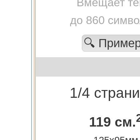
Вмещает те
до 860 симв
🔍 Приме
1/4 стран
119 см.