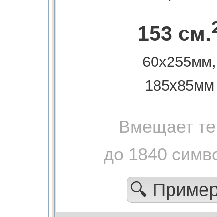
153 см.
60х255мм,
185х85мм
Вмещает те
до 1840 симв
🔍 Приме