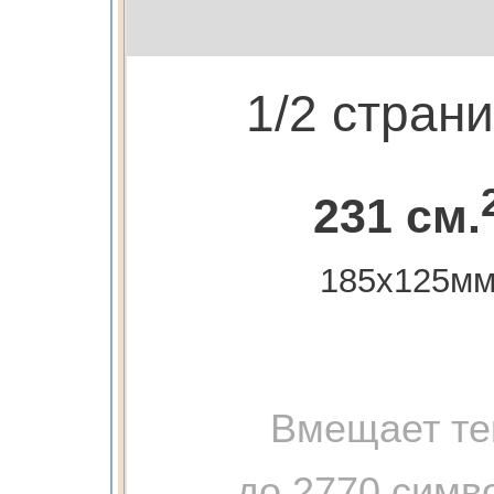
1/2 стран
231 см.
185х125м
Вмещает те
до 2770 симв