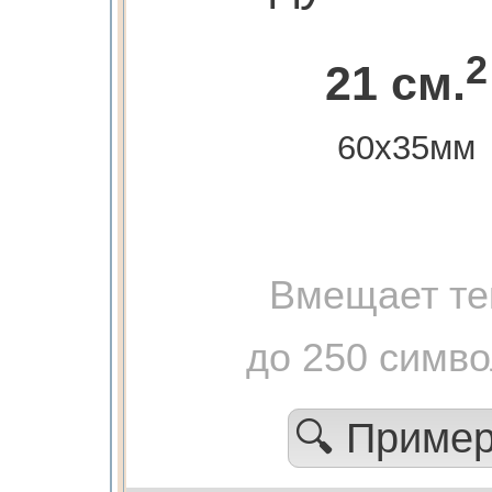
2
21 см.
60х35мм
Вмещает те
до 250 симв
🔍 Приме