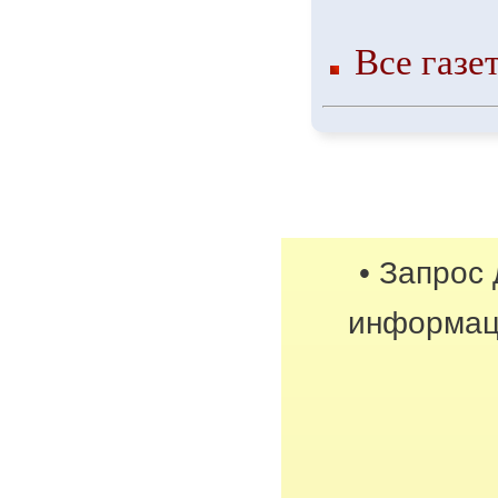
Все газе
• Запрос
информац