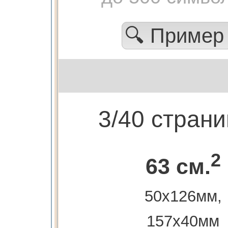
🔍 Приме
3/40 стран
2
63 см.
50х126мм,
157х40мм