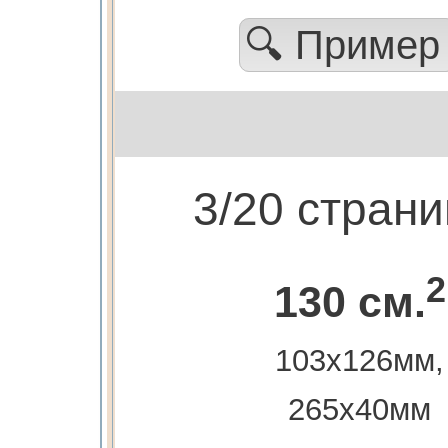
🔍 Приме
3/20 стран
2
130 см.
103х126мм,
265х40мм