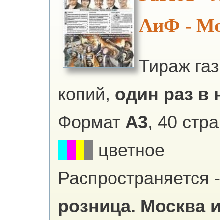
АиФ - М
Тираж га
копий,
один раз в 
Формат
А3
, 40 стр
цветное
Распространяется -
розница.
Москва и