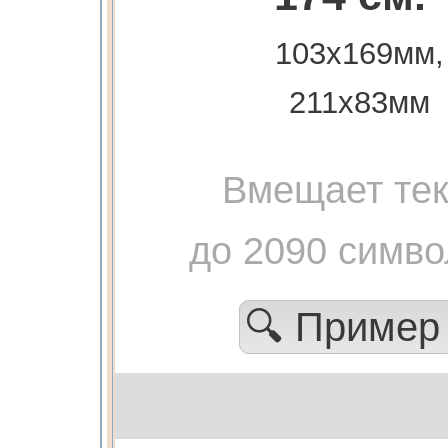
103х169мм,
211х83мм
Вмещает тек
до 2090 симво
🔍 Приме