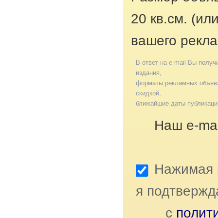
20 кв.см. (ил
вашего рекла
В ответ на e-mail Вы получ
издания,
форматы рекламных объявл
скидкой,
ближайшие даты публикаци
Наш e-mai
Нажимая к
я подтвержд
с
полит