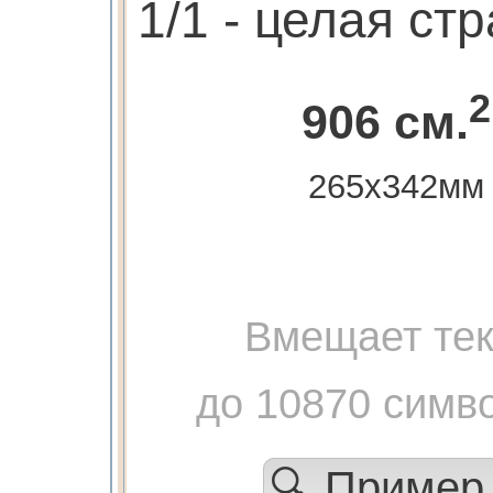
1/1 - целая ст
2
906 см.
265х342мм
Вмещает тек
до 10870 симв
🔍 Приме