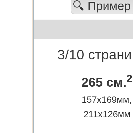
🔍 Приме
3/10 стран
2
265 см.
157х169мм,
211х126мм