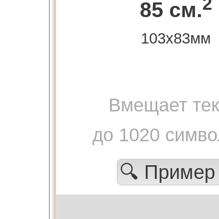
2
85 см.
103х83мм
Вмещает тек
до 1020 симво
🔍 Приме