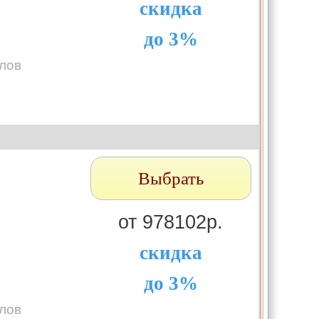
скидка
до 3%
лов
Выбрать
от 978102р.
скидка
до 3%
лов