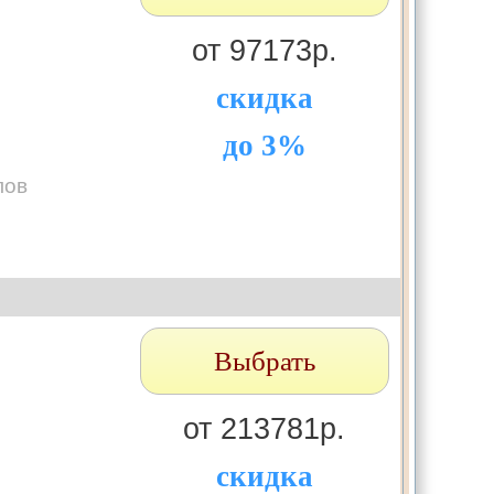
от 97173р.
скидка
до 3%
лов
Выбрать
от 213781р.
скидка