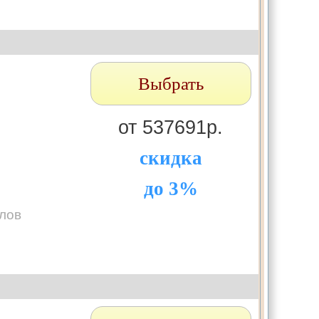
Выбрать
от 537691р.
скидка
до 3%
лов