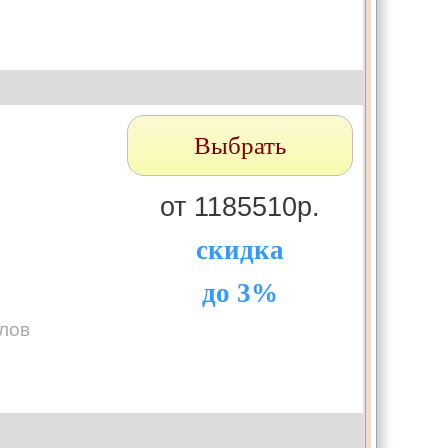
Выбрать
от 1185510р.
скидка
до 3%
лов