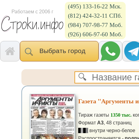
(495) 133-16-22 Мск.
Работаем с 2006 г
(812) 424-32-11 СПб.
(984) 707-98-77 Моб.
(926) 606-97-60 Моб.
Выбрать город
Газета "Аргументы 
Тираж газеты
1350 тыс.
ко
Формат
А3
, 48 страниц
внутри черно-белое
Распространяется -
подпи