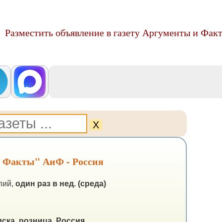
Разместить объявление в газету Аргументы и Фак
Х
и Факты" АиФ - Россия
пий,
один раз в нед. (среда)
ска, розница.
Россия