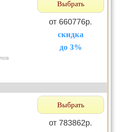
Выбрать
от 660776р.
скидка
до 3%
лов
Выбрать
от 783862р.