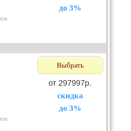
до 3%
лов
Выбрать
от 297997р.
скидка
до 3%
лов