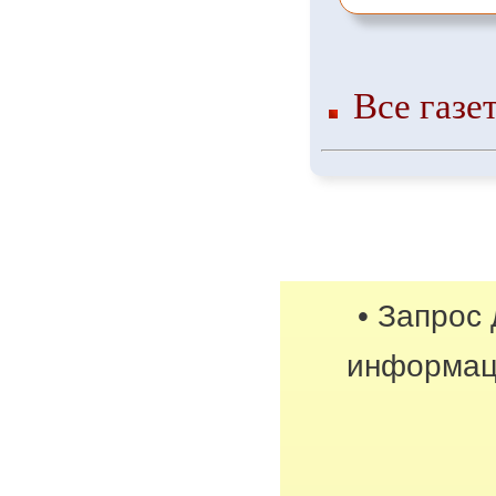
Все газе
• Запрос
информац