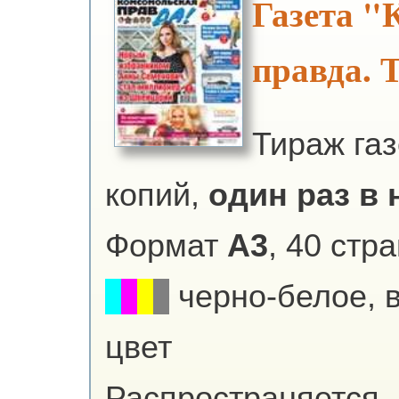
Газета "
правда. 
Тираж га
копий,
один раз в н
Формат
А3
, 40 стр
черно-белое, 
цвет
Распространяется -