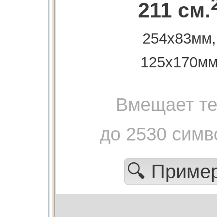
211 см.
254х83мм,
125х170м
Вмещает те
до 2530 симв
🔍 Приме