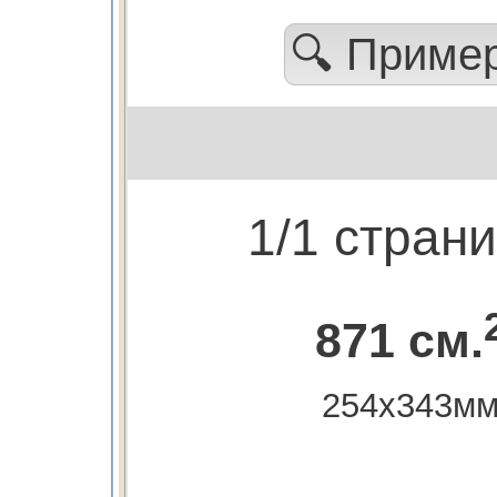
🔍 Приме
1/1 стран
871 см.
254х343м