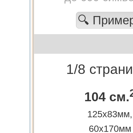
🔍 Приме
1/8 стран
104 см.
125х83мм,
60х170мм