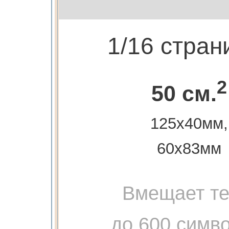
1/16 стра
2
50 см.
125х40мм,
60х83мм
Вмещает те
до 600 симв