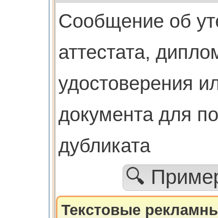
Cообщение об ут
аттестата, дипло
удостоверения ил
документа для п
дубликата
🔍 Прим
Текстовые рекламны