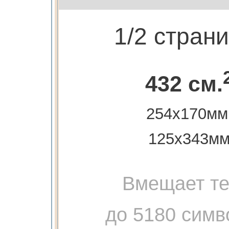
1/2 стран
432 см.
254х170мм
125х343м
Вмещает те
до 5180 симв