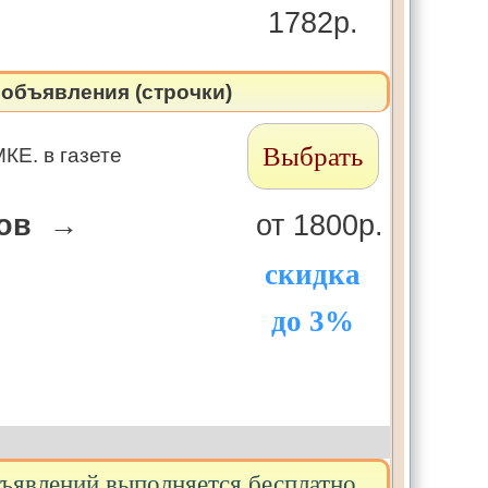
1782р.
объявления (строчки)
Выбрать
КЕ. в газете
лов →
от 1800р.
скидка
до 3%
бъявлений выполняется бесплатно