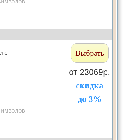
символов
Выбрать
ете
от 23069р.
скидка
до 3%
символов