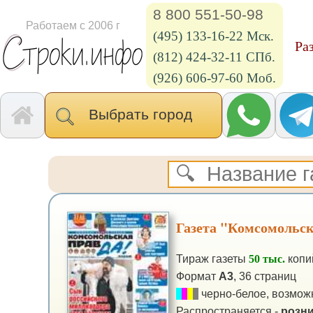
8 800 551-50-98
Работаем с 2006 г
(495) 133-16-22 Мск.
Ра
(812) 424-32-11 СПб.
(926) 606-97-60 Моб.
Выбрать город
Газета "Комсомольс
Тираж газеты
50 тыс.
копи
Формат
А3
, 36 страниц
черно-белое, возможн
Распространяется -
розни