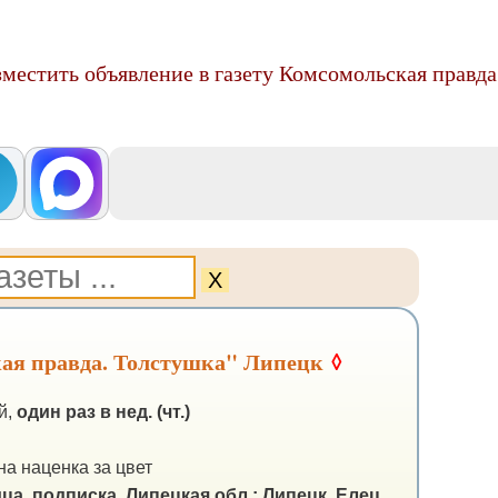
зместить объявление в газету Комсомольская правд
Х
кая правда. Толстушка" Липецк
◊
й,
один раз в нед. (чт.)
а наценка за цвет
ца, подписка.
Липецкая обл.: Липецк, Елец,