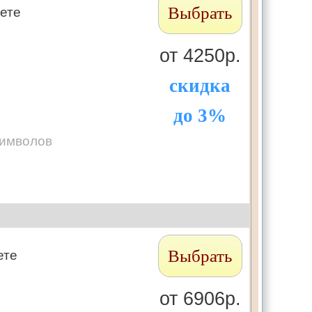
Выбрать
зете
от 4250р.
скидка
до 3%
символов
Выбрать
ете
от 6906р.