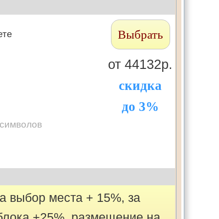
Выбрать
ете
от 44132р.
скидка
до 3%
 символов
за выбор места + 15%, за
блока +25%, размещение на