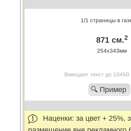
1/1 страницы в газ
2
871 см.
254х343мм
Вмещает текст до 10450
🔍 Пример
Наценки: за цвет + 25%, 
размещение вне рекламного 