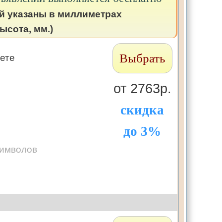
й указаны в миллиметрах
ысота, мм.)
Выбрать
зете
от 2763р.
скидка
до 3%
символов