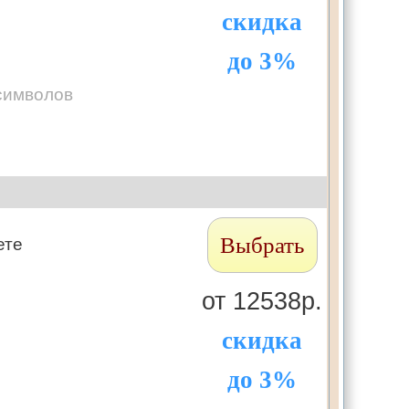
скидка
до 3%
символов
Выбрать
ете
от 12538р.
скидка
до 3%