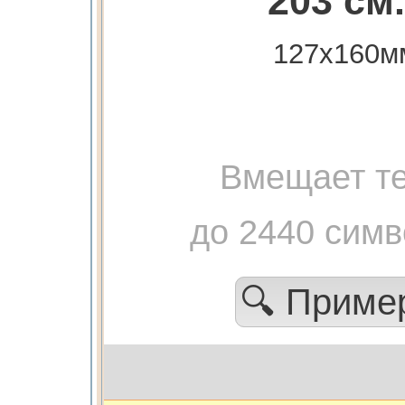
203 см.
127х160м
Вмещает те
до 2440 сим
🔍 Прим