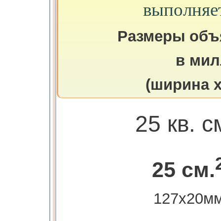
выполняе
Размеры объ
в мил
(ширина х
25 кв. с
25 см.
127х20м