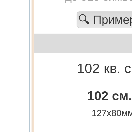
🔍 Прим
102 кв. 
102 см.
127х80м