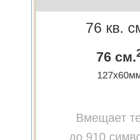
76 кв. с
76 см.
127х60м
Вмещает те
до 910 симв