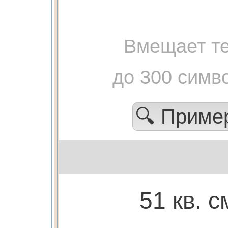
Вмещает те
до 300 симв
🔍 Прим
51 кв. с