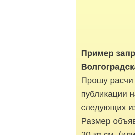
Пример запр
Волгоградск
Прошу расчит
публикации н
следующих из
Размер объяв
20 кв.см. (ил