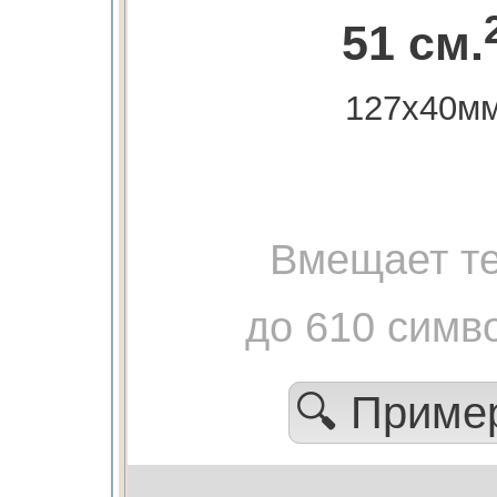
51 см.
127х40м
Вмещает те
до 610 симв
🔍 Прим