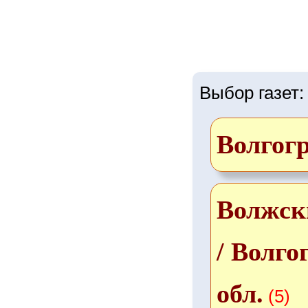
Выбор газет:
Волгог
Волжск
/ Волго
обл.
(5)