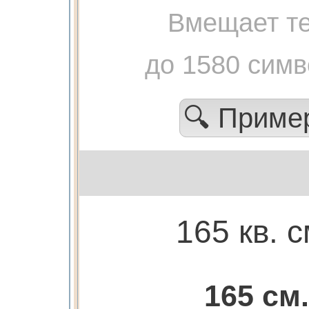
Вмещает те
до 1580 сим
🔍 Прим
165 кв. с
165 см.