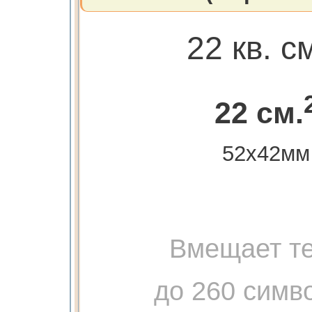
22 кв. с
22 см.
52х42мм
Вмещает те
до 260 симв