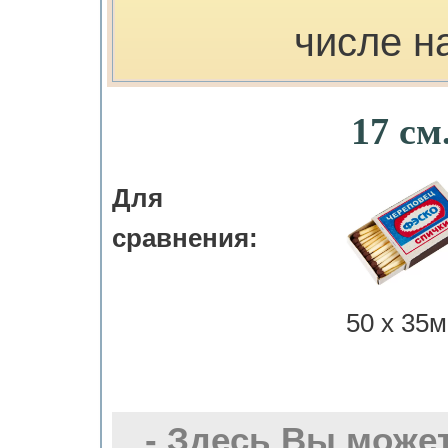
числе н
17 см
Для
сравнения:
50 х 35м
- Здесь Вы може