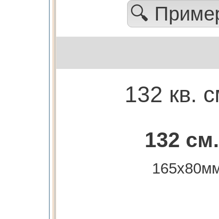
🔍 Прим
132 кв. с
132 см.
165х80м