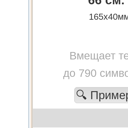
66 см.
165х40м
Вмещает те
до 790 симв
🔍 Прим