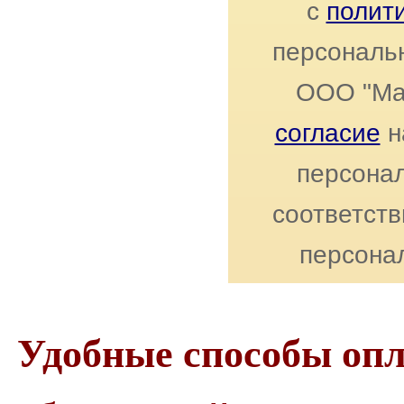
с
полит
персональ
ООО "Ма
согласие
н
персонал
соответст
персона
Удобные способы оп