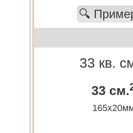
🔍 Прим
33 кв. с
33 см.
165х20м