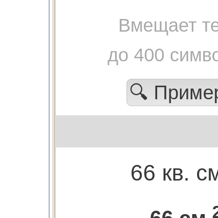
Вмещает те
до 400 симв
🔍 Прим
66 кв. с