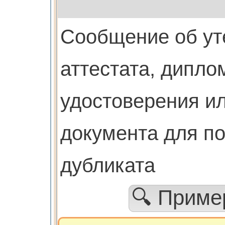
Cообщение об ут
аттестата, дипло
удостоверения ил
документа для п
дубликата
🔍 Прим