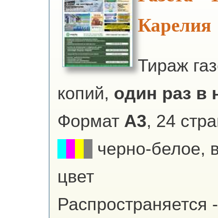
Карелия
Тираж га
копий,
один раз в н
Формат
А3
, 24 стр
черно-белое, 
цвет
Распространяется -