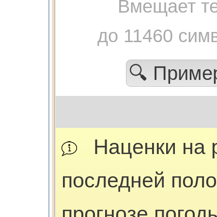
Вмещает те
до 11460 сим
🔍 Прим
Наценки на 
последней полос
прогнозе погоды