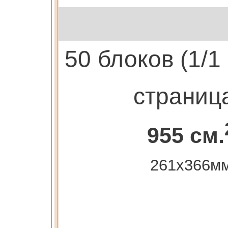
50 блоков (1/1
страниц
955 см.
261х366м