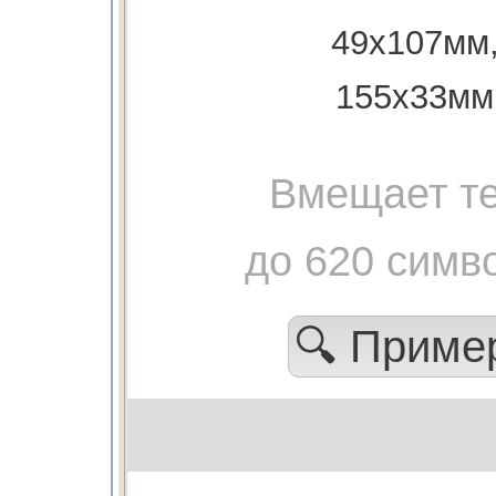
49х107мм
155х33мм
Вмещает те
до 620 симв
🔍 Прим