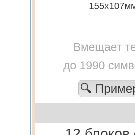
155х107м
Вмещает те
до 1990 сим
🔍 Прим
12 блоков 