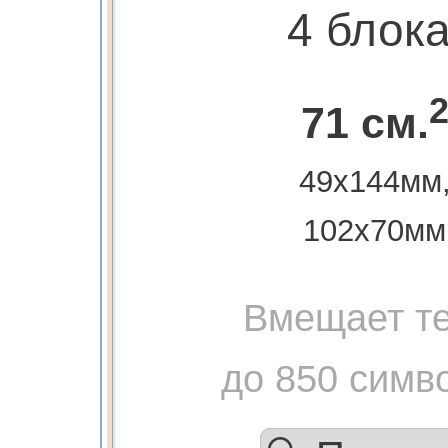
4 блок
71 см.
49х144мм
102х70мм
Вмещает те
до 850 симв