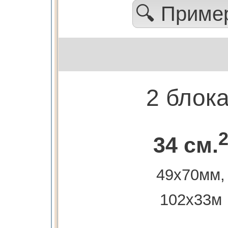
🔍 Прим
2 блок
34 см.
49х70мм,
102х33м