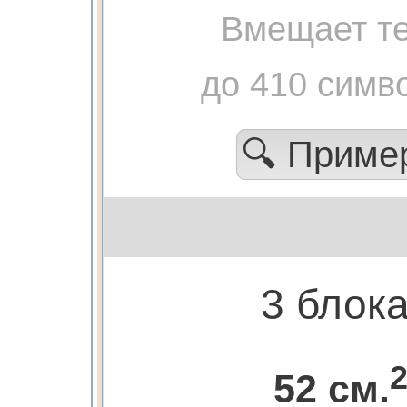
Вмещает те
до 410 симв
🔍 Прим
3 блок
52 см.