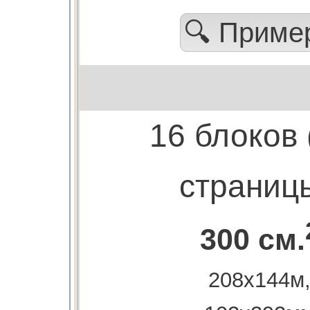
🔍 Прим
16 блоков 
страниц
300 см.
208х144м