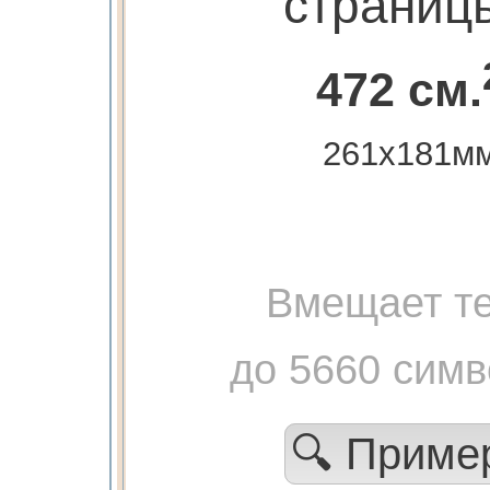
страниц
472 см.
261х181м
Вмещает те
до 5660 сим
🔍 Прим