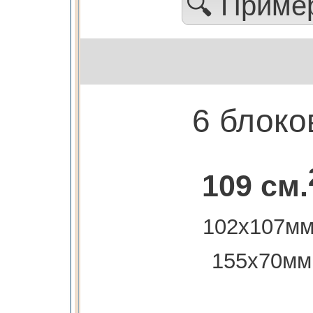
🔍 Прим
6 блоко
109 см.
102х107мм
155х70мм