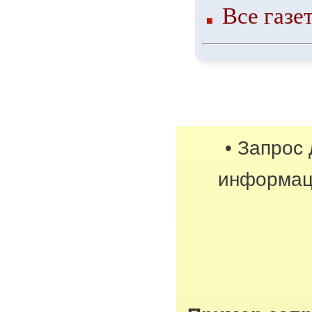
Все газе
• Запрос
информац