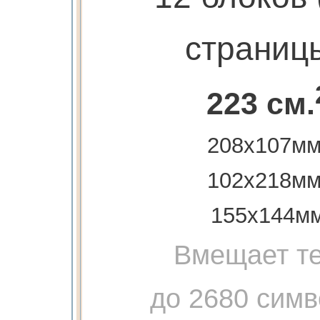
страниц
223 см.
208х107мм
102х218мм
155х144м
Вмещает те
до 2680 сим