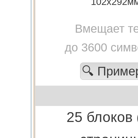
102х292м
Вмещает те
до 3600 сим
🔍 Прим
25 блоков 