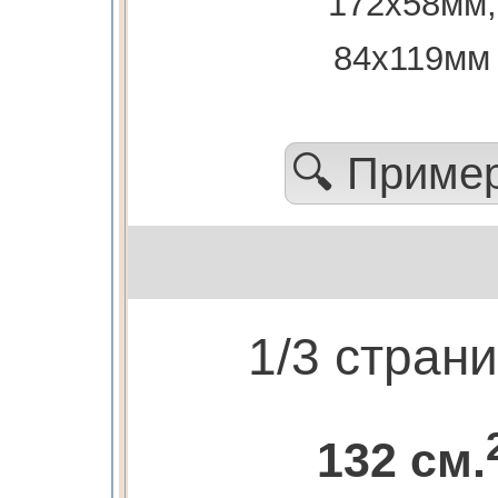
172х58мм,
84х119мм
🔍 Приме
1/3 стран
132 см.