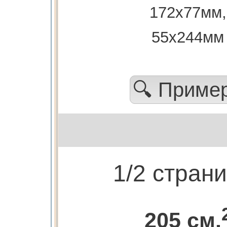
172х77мм,
55х244мм
🔍 Приме
1/2 стран
205 см.