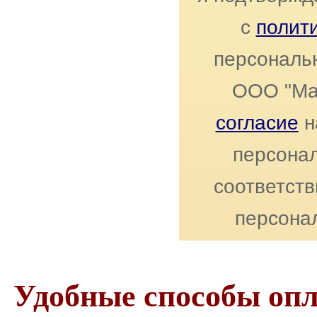
с
полит
персональ
ООО "Ма
согласие
н
персонал
соответст
персона
Удобные способы оп