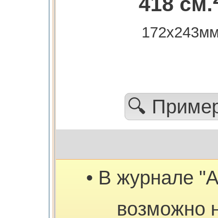
418 см.
172х243м
🔍 Приме
• В журнале "
возможно 