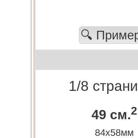
🔍 Приме
1/8 стран
2
49 см.
84х58мм