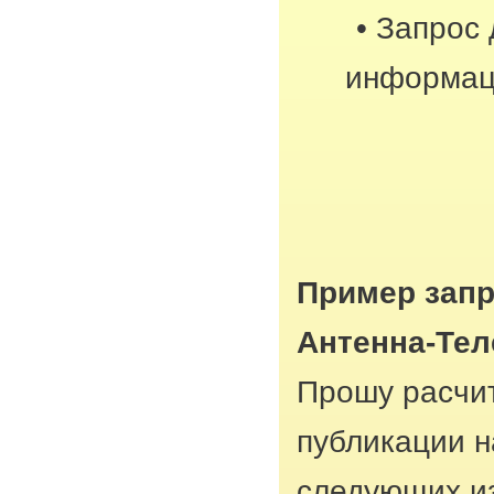
• Запрос
информац
Пример запр
Антенна-Те
Прошу расчит
публикации н
следующих из