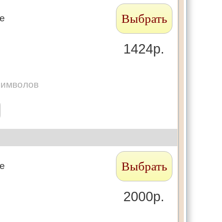
Выбрать
те
1424р.
символов
Выбрать
те
2000р.