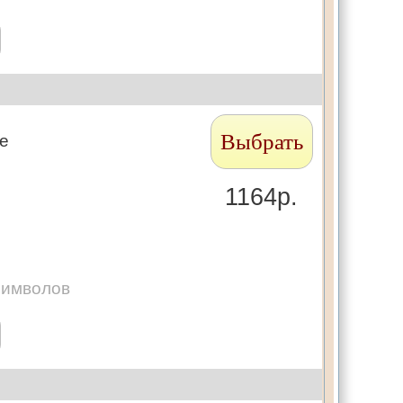
Выбрать
те
1164р.
символов