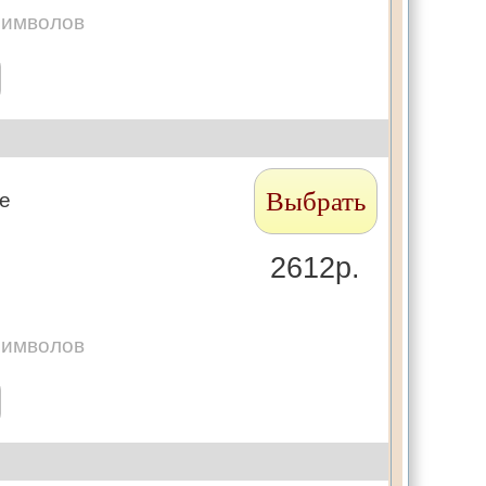
символов
Выбрать
те
2612р.
символов