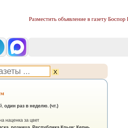
Разместить объявление в газету Боспор
Х
ым
й,
один раз в неделю. (чт.)
а наценка за цвет
ска, розница.
Республика Крым: Керчь,