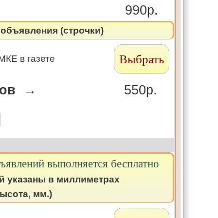
990р.
объявления (строчки)
Выбрать
МКЕ в газете
лов →
550р.
бъявлений выполняется бесплатно
й указаны в миллиметрах
ысота, мм.)