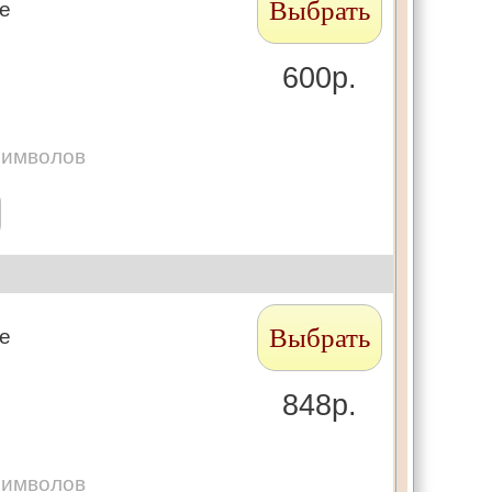
Выбрать
те
600р.
символов
Выбрать
те
848р.
символов