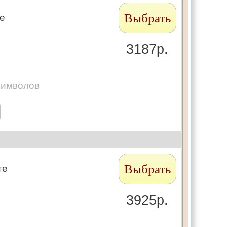
Выбрать
те
3187р.
символов
Выбрать
те
3925р.