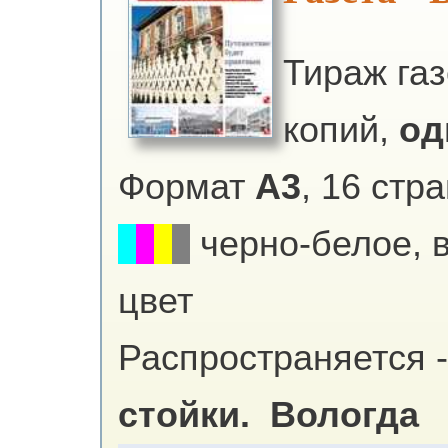
Тираж га
копий,
од
Формат
А3
, 16 стр
черно-белое, 
цвет
Распространяется -
стойки.
Вологда