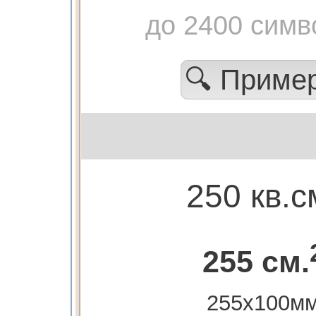
до 2400 симв
🔍 Приме
250 кв.с
255 см.
255х100м