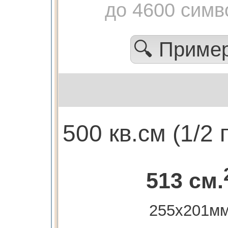
до 4600 симв
🔍 Приме
500 кв.см (1/2
513 см.
255х201м