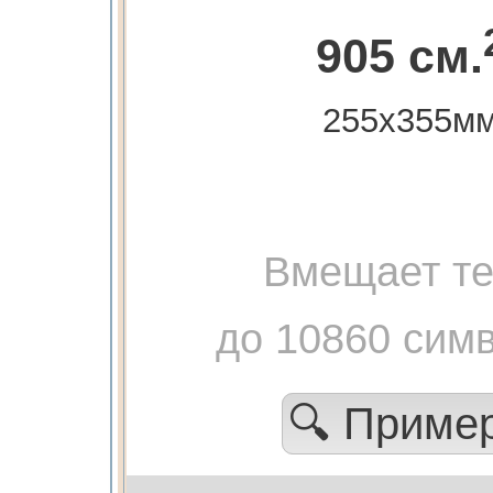
905 см.
255х355м
Вмещает те
до 10860 сим
🔍 Приме