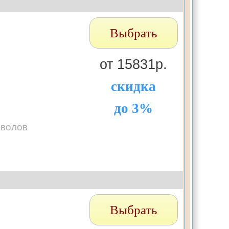
Выбрать
от 15831р.
скидка
до 3%
мволов
Выбрать