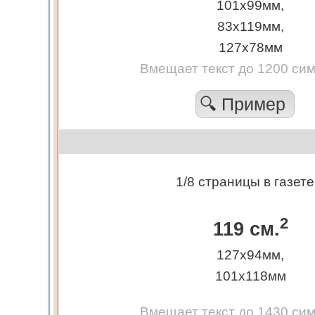
101х99мм,
83х119мм,
127х78мм
Вмещает текст до 1200 си
🔍 Пример
1/8 страницы в газете
2
119 см.
127х94мм,
101х118мм
Вмещает текст до 1430 си