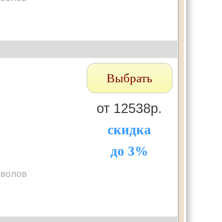
Выбрать
от 12538р.
скидка
до 3%
мволов