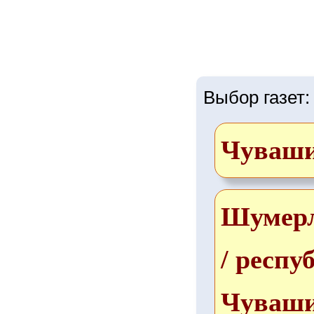
Выбор газет:
Чуваш
Шумер
/ респу
Чуваш