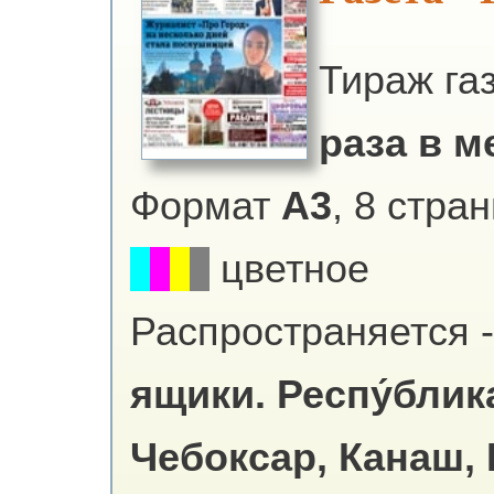
Тираж га
раза в ме
Формат
А3
, 8 стра
цветное
Распространяется -
ящики.
Респу́бли
Чебоксар, Канаш,