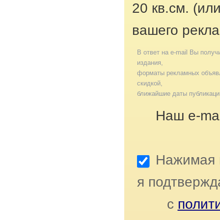
20 кв.см. (ил
вашего рекла
В ответ на e-mail Вы получ
издания,
форматы рекламных объявл
скидкой,
ближайшие даты публикаци
Наш e-mai
Нажимая к
я подтвержд
с
полит