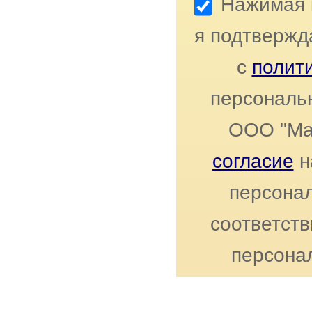
Нажимая к
я подтвержд
с
полит
персональ
ООО "Ма
согласие
н
персонал
соответст
персона