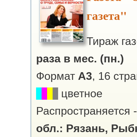
газета"
Тираж га
раза в мес. (пн.)
Формат
А3
, 16 стр
цветное
Распространяется -
обл.: Рязань, Рыб