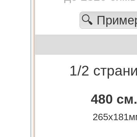
🔍 Прим
1/2 стран
480 см
265х181м