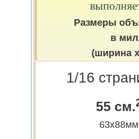
выполняе
Размеры объ
в мил
(ширина х
1/16 стра
55 см.
63х88мм