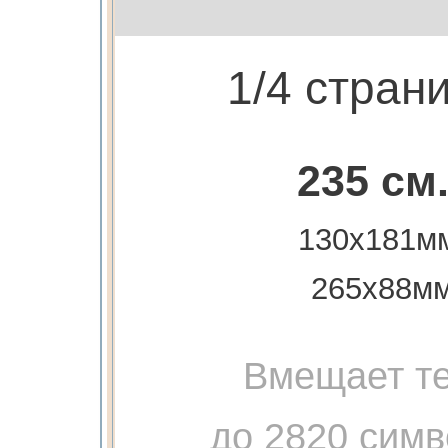
1/4 стран
235 см
130х181м
265х88м
Вмещает те
до 2820 сим