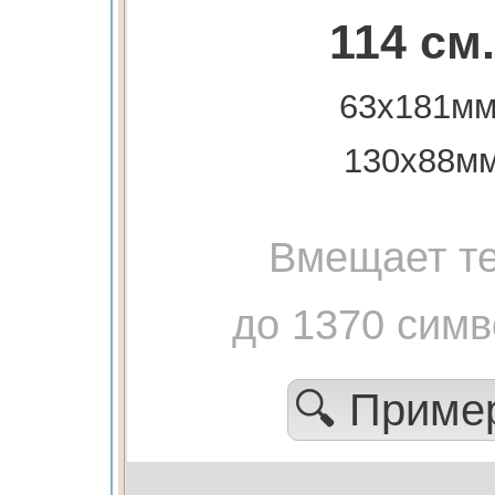
114 см.
63х181мм
130х88м
Вмещает те
до 1370 сим
🔍 Прим