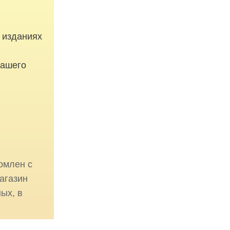
 изданиях
вашего
омлен с
агазин
ых, в