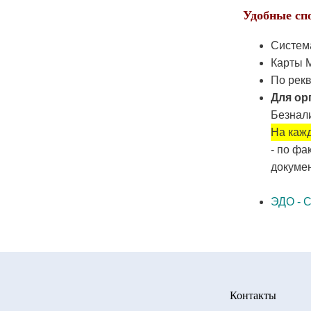
Удобные сп
Систем
Карты М
По рекв
Для ор
Безнали
На кажд
- по фа
докумен
ЭДО - 
Контакты