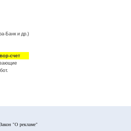
а-Банк и др.)
вор-счет
ывающие
бот.
Закон "О рекламе"