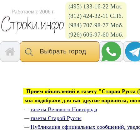
(495) 133-16-22 Мск.
Работаем с 2006 г
(812) 424-32-11 СПб.
(984) 707-98-77 Моб.
(926) 606-97-60 Моб.
Выбрать город
Прием объявлений в газету "Старая Русса (
мы подобрали для вас другие варианты, по
газеты Великого Новгорода
—
газеты Старой Руссы
—
Публикация официальных сообщений, увед
—