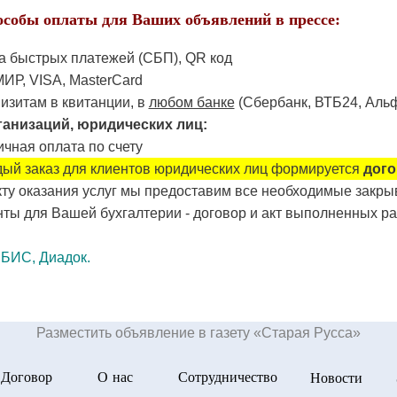
особы оплаты для Ваших объявлений в прессе:
а быстрых платежей (СБП), QR код
ИР, VISA, MasterCard
изитам в квитанции, в
любом банке
(Сбербанк, ВТБ24, Альф
ганизаций, юридических лиц:
чная оплата по счету
ый заказ для клиентов юридических лиц формируется
дого
кту оказания услуг мы предоставим все необходимые закр
ты для Вашей бухгалтерии - договор и акт выполненных ра
СБИС, Диадок.
Разместить объявление в газету «Старая Русса»
Договор
О нас
Сотрудничество
Новости