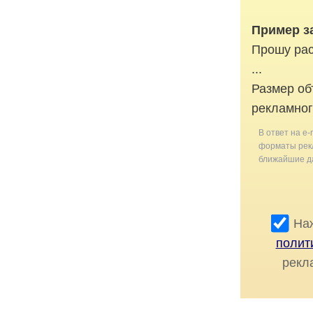
Пример з
Прошу рас
...
Размер об
рекламног
В ответ на e-
форматы рекл
ближайшие да
Наж
полит
рекл