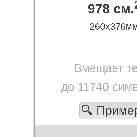
978 см.
260х376м
Вмещает те
до 11740 сим
🔍 Приме