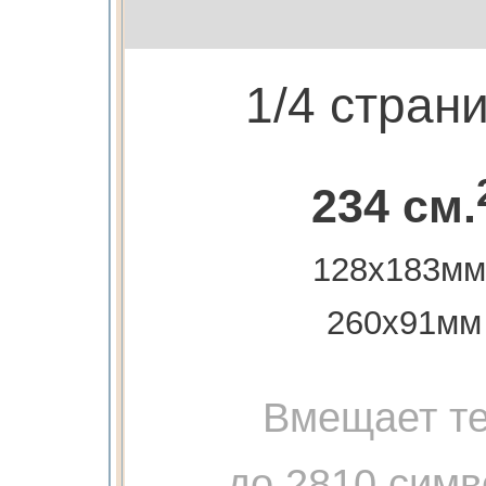
1/4 стран
234 см.
128х183мм
260х91мм
Вмещает те
до 2810 симв