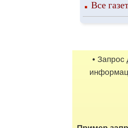
Все газе
• Запрос
информац
Пример запр