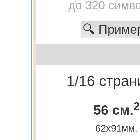
до 320 симв
🔍 Приме
1/16 стра
2
56 см.
62х91мм,