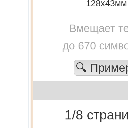
128х43мм
Вмещает те
до 670 симв
🔍 Приме
1/8 стран