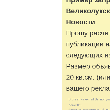
Великолукск
Новости
Прошу расчит
публикации н
следующих из
Размер объяв
20 кв.см. (ил
вашего рекла
В ответ на e-mail Вы получ
издания,
форматы рекламных объявл