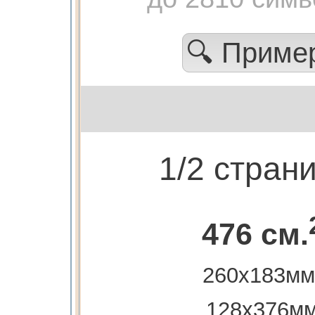
🔍 Приме
1/2 стран
476 см.
260х183мм
128х376м