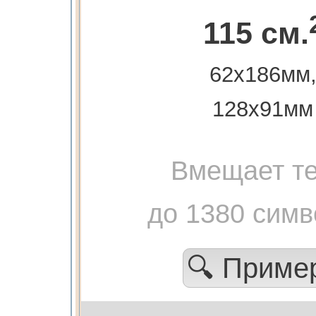
115 см.
62х186мм
128х91мм
Вмещает те
до 1380 симв
🔍 Приме