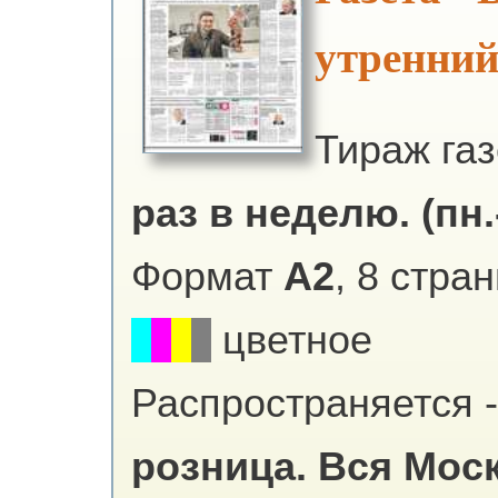
утренний
Тираж га
раз в неделю. (пн.-
Формат
А2
, 8 стра
цветное
Распространяется -
розница.
Вся Мос