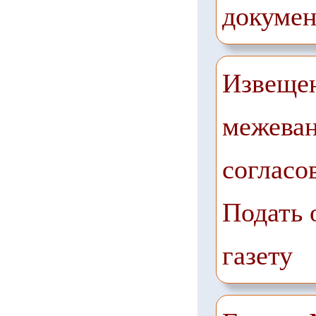
докумен
Извещен
межеван
согласо
Подать 
газету