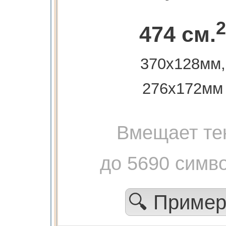
2
474 см.
370х128мм,
276х172мм
Вмещает те
до 5690 симв
🔍 Приме