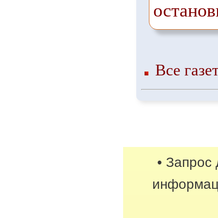
останов
Все газе
• Запрос
информац