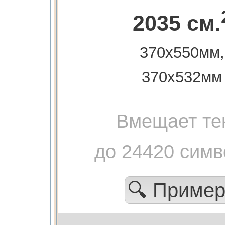
2035 см.
370х550мм,
370х532мм
Вмещает те
до 24420 симв
🔍 Приме