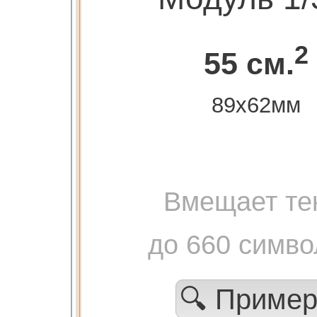
2
55 см.
89х62мм
Вмещает те
до 660 симво
🔍 Приме