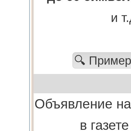
и т
🔍 Приме
Объявление н
в газете