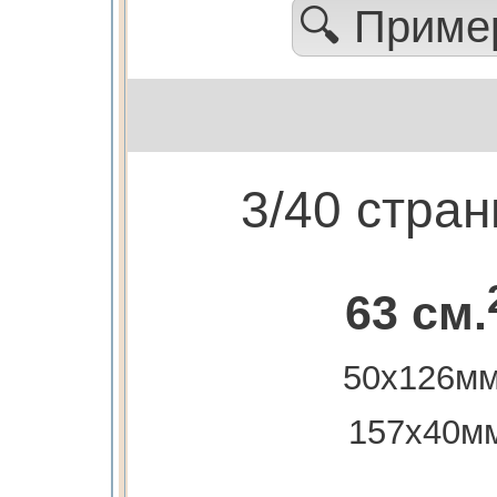
🔍 Прим
3/40 стра
63 см.
50х126мм
157х40м