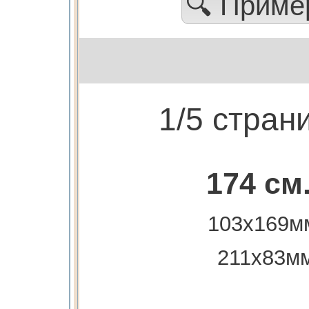
🔍 Прим
1/5 стран
174 см
103х169м
211х83м