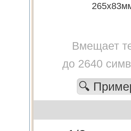
265х83м
Вмещает те
до 2640 сим
🔍 Прим