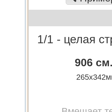
1/1 - целая с
906 см
265х342м
Вмещает те