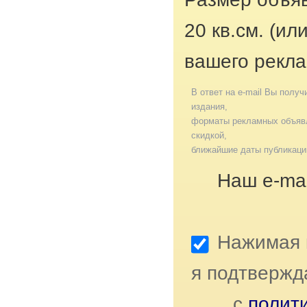
20 кв.см. (ил
вашего рекла
В ответ на e-mail Вы получ
издания,
форматы рекламных объявл
скидкой,
ближайшие даты публикаци
Наш e-mai
Нажимая к
я подтвержд
с
полит