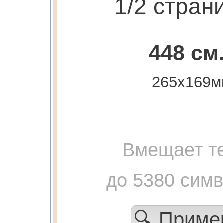
1/2 стран
448 см
265х169м
Вмещает те
до 5380 сим
🔍 Прим