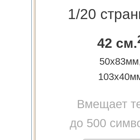
1/20 стра
42 см.
50х83мм
103х40м
Вмещает те
до 500 симв