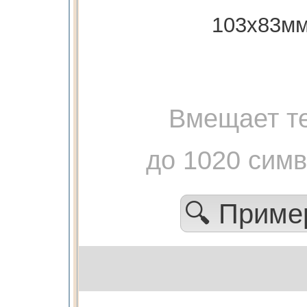
103х83мм
Вмещает те
до 1020 сим
🔍 Прим