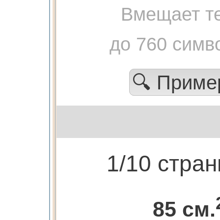
Вмещает те
до 760 симв
🔍 Прим
1/10 стра
85 см.