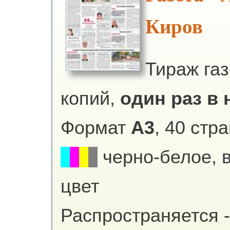
Киров
Тираж га
копий,
один раз в 
Формат
А3
, 40 стр
черно-белое, 
цвет
Распространяется -