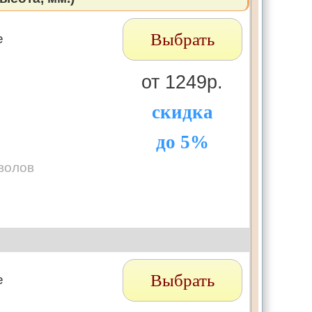
Выбрать
е
от 1249р.
скидка
до 5%
волов
Выбрать
е