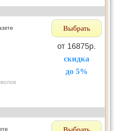
Выбрать
азете
от 16875р.
скидка
до 5%
мволов
Выбрать
ете