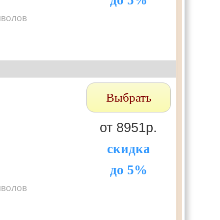
до 5%
мволов
Выбрать
от 8951р.
скидка
до 5%
мволов