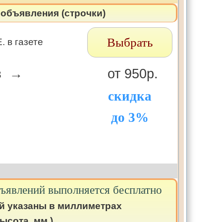
объявления (строчки)
Выбрать
 в газете
в →
от 950р.
скидка
до 3%
бъявлений выполняется бесплатно
й указаны в миллиметрах
ысота, мм.)