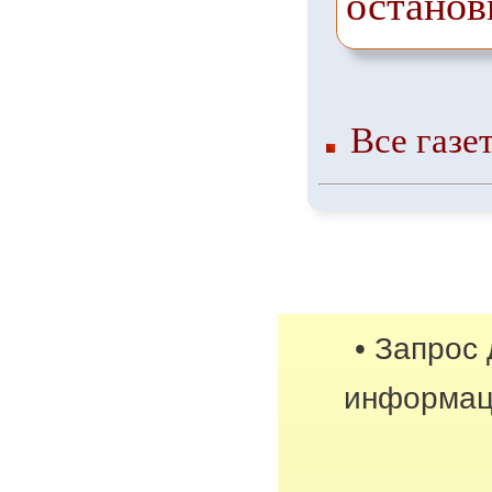
останов
Все газе
• Запрос
информац