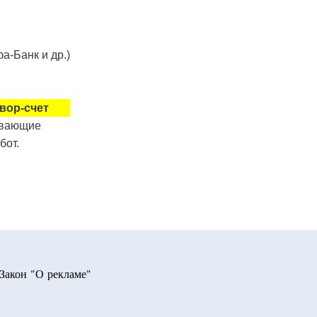
а-Банк и др.)
вор-счет
ывающие
бот.
Закон "О рекламе"