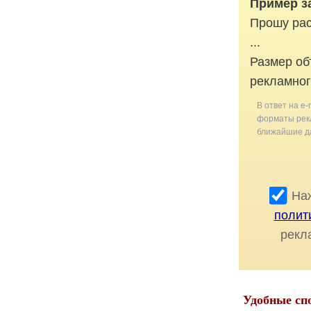
Пример з
Прошу рас
...
Размер об
рекламног
В ответ на e-
форматы рекл
ближайшие да
Наж
полит
рекл
Удобные сп