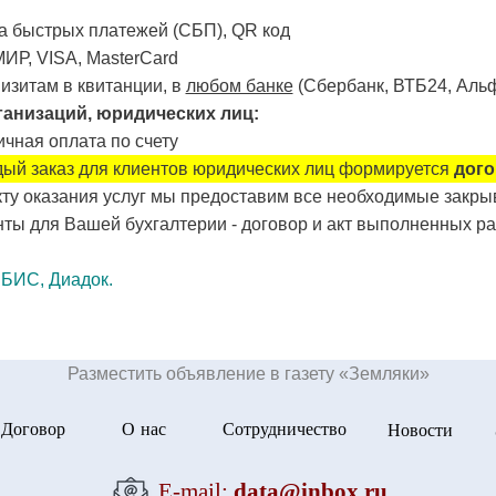
а быстрых платежей (СБП), QR код
ИР, VISA, MasterCard
изитам в квитанции, в
любом банке
(Сбербанк, ВТБ24, Альф
ганизаций, юридических лиц:
чная оплата по счету
ый заказ для клиентов юридических лиц формируется
дого
кту оказания услуг мы предоставим все необходимые закр
ты для Вашей бухгалтерии - договор и акт выполненных ра
СБИС, Диадок.
Разместить объявление в газету «Земляки»
Договор
О нас
Сотрудничество
Новости
Е-mail:
data@inbox.ru