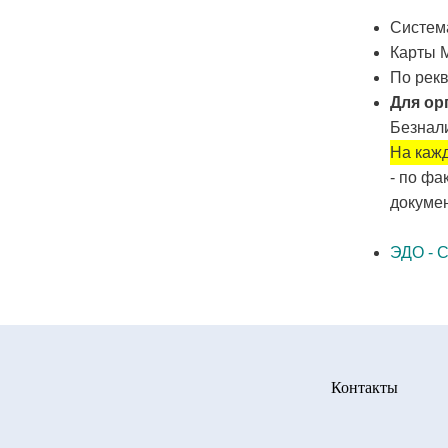
Систем
Карты М
По рекв
Для ор
Безнали
На кажд
- по фа
докумен
ЭДО - 
Контакты