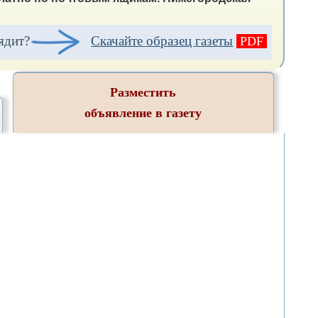
ядит?
Скачайте образец газеты
PDF
Разместить
объявление в газету