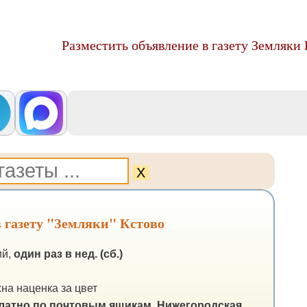
Разместить объявление в газету Земляки
Х
 газету "Земляки" Кстово
ий,
один раз в нед. (сб.)
на наценка за цвет
латно по почтовым ящикам.
Нижегородская