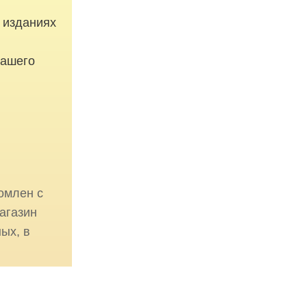
 изданиях
вашего
омлен с
агазин
ых, в