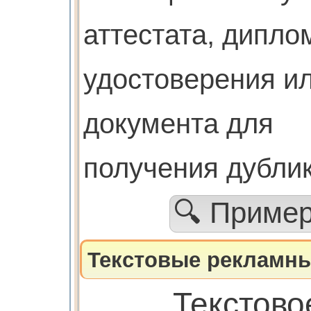
аттестата, дипло
удостоверения ил
документа для
получения дубли
🔍 Приме
Текстовые рекламны
Текстово