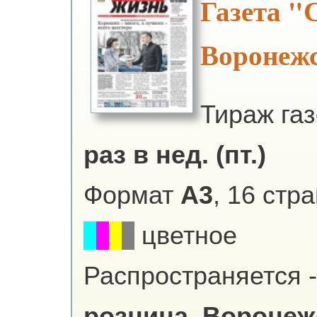
Газета "
Воронежс
Тираж га
раз в нед. (пт.)
Формат
А3
, 16 стр
цветное
Распространяется -
розница.
Воронежс