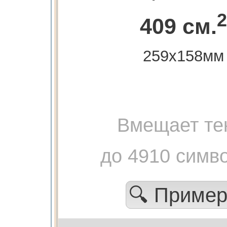
2
409 см.
259х158мм
Вмещает те
до 4910 симв
🔍 Приме