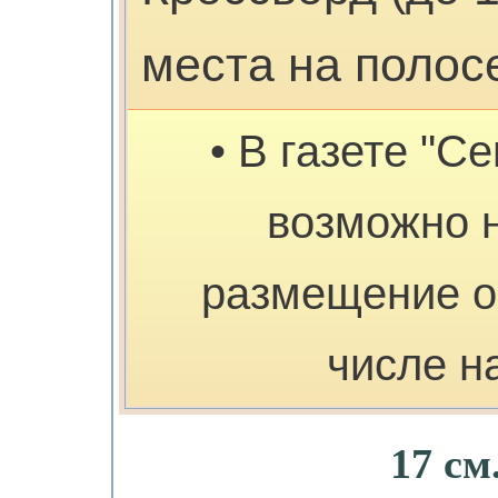
места на полос
• В газете "С
возможно 
размещение о
числе н
17 см