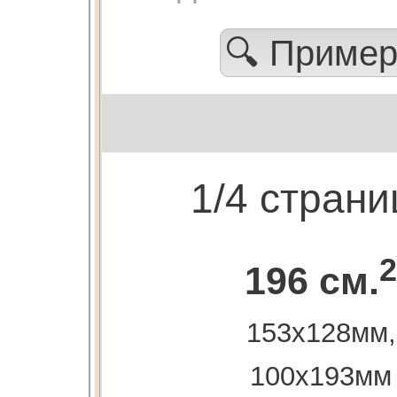
🔍 Приме
1/4 стран
2
196 см.
153х128мм,
100х193мм