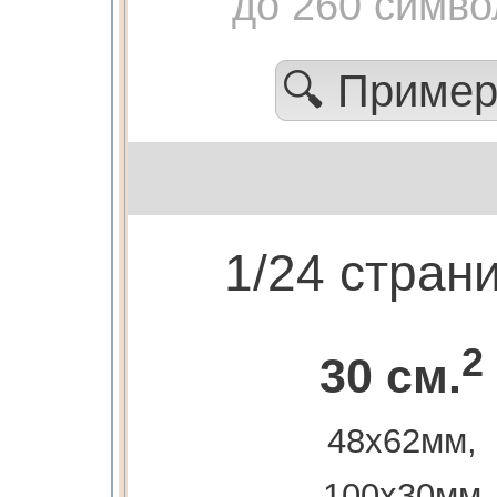
до 260 симво
🔍 Приме
1/24 стран
2
30 см.
48х62мм,
100х30мм