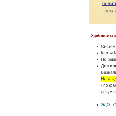
полит
рекл
Удобные сп
Систем
Карты М
По рекв
Для ор
Безнали
На кажд
- по фа
докумен
ЭДО - 