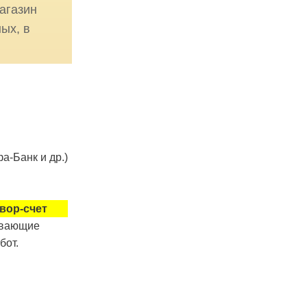
агазин
ых, в
а-Банк и др.)
вор-счет
ывающие
бот.