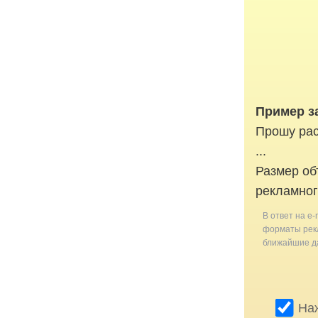
Пример за
Прошу рас
...
Размер об
рекламног
В ответ на e-
форматы рекл
ближайшие да
Наж