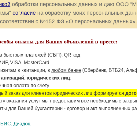
икой
обработки персональных данных и даю ООО "М
амы"
согласие
на обработку моих персональных данн
соответствии с №152-ФЗ «О персональных данных».
особы оплаты для Ваших объявлений в прессе:
а быстрых платежей (СБП), QR код
ИР, VISA, MasterCard
изитам в квитанции, в
любом банке
(Сбербанк, ВТБ24, Альф
ганизаций, юридических лиц:
чная оплата по счету
ый заказ для клиентов юридических лиц формируется
дого
кту оказания услуг мы предоставим все необходимые закр
ты для Вашей бухгалтерии - договор и акт выполненных ра
СБИС, Диадок.