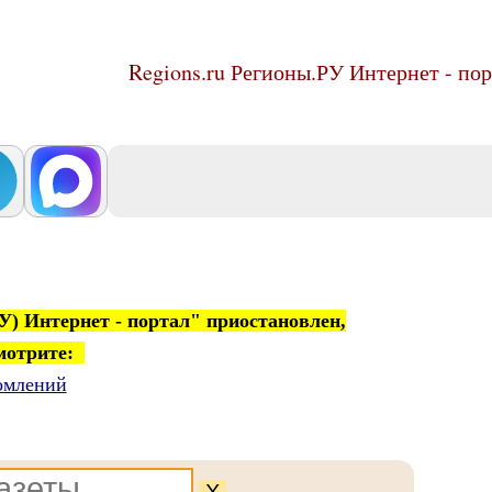
Regions.ru Регионы.РУ Интернет - по
) Интернет - портал" приостановлен,
смотрите:
омлений