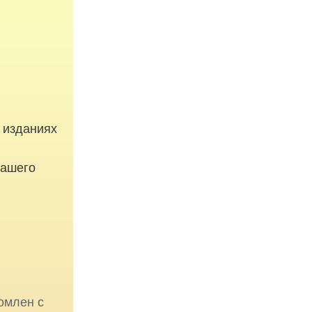
 изданиях
вашего
омлен с