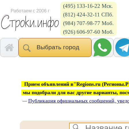
(495) 133-16-22 Мск.
Работаем с 2006 г
(812) 424-32-11 СПб.
(984) 707-98-77 Моб.
(926) 606-97-60 Моб.
Выбрать город
Прием объявлений в"Regions.ru (Регионы.РУ
мы подобрали для вас другие варианты, по
Публикация официальных сообщений, увед
—