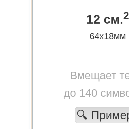
2
12 см.
64х18мм
Вмещает те
до 140 симв
🔍 Прим