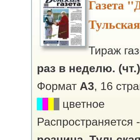
Газета "
Тульская
Тираж га
раз в неделю. (чт.
Формат
А3
, 16 стр
цветное
Распространяется -
розница.
Тульская