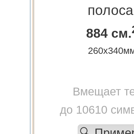
полоса
884 см.
260х340м
Вмещает те
до 10610 сим
🔍 Прим