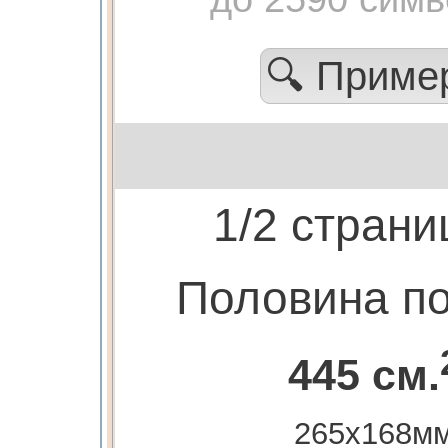
🔍 Прим
1/2 страни
Половина п
445 см.
265х168м