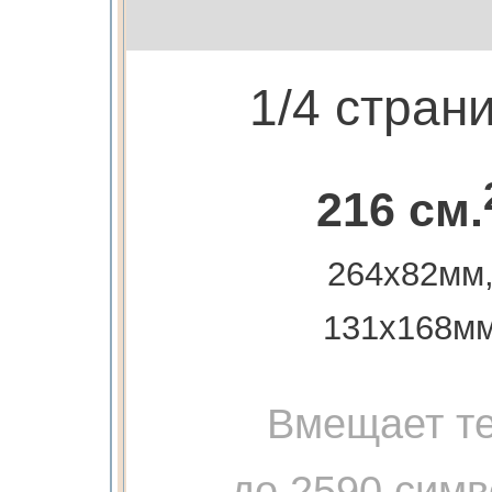
1/4 стран
216 см.
264х82мм
131х168м
Вмещает те
до 2590 сим