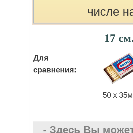
числе н
17 см
Для
сравнения:
50 х 35м
- Здесь Вы може