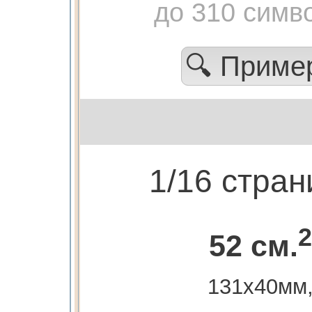
до 310 симв
🔍 Прим
1/16 стра
2
52 см.
131х40мм