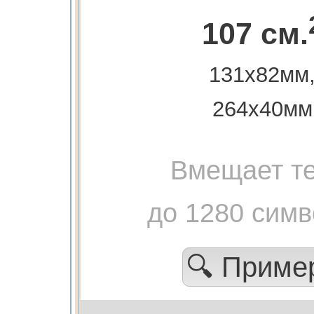
107 см.
131х82мм
264х40мм
Вмещает те
до 1280 сим
🔍 Прим