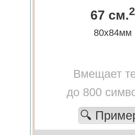
2
67 см.
80х84мм
Вмещает те
до 800 симв
🔍 Прим