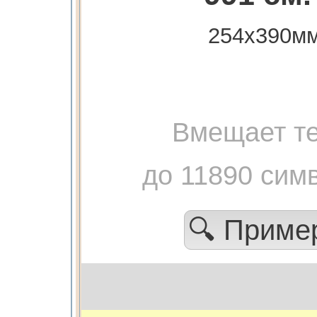
254х390м
Вмещает те
до 11890 сим
🔍 Прим