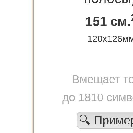
151 см.
120х126м
Вмещает те
до 1810 сим
🔍 Прим