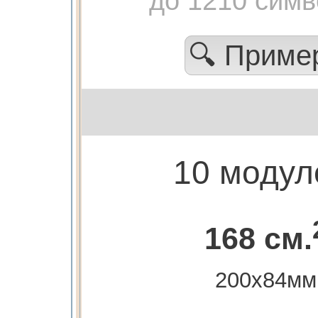
до 1210 сим
🔍 Прим
10 модул
168 см.
200х84мм