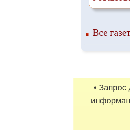
Все газе
• Запрос
информац