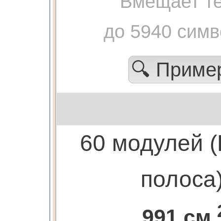
Вмещает те
до 5940 сим
🔍 Прим
60 модулей 
полоса
991 см.