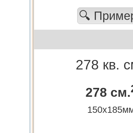
🔍 Прим
278 кв. с
278 см.
150х185м