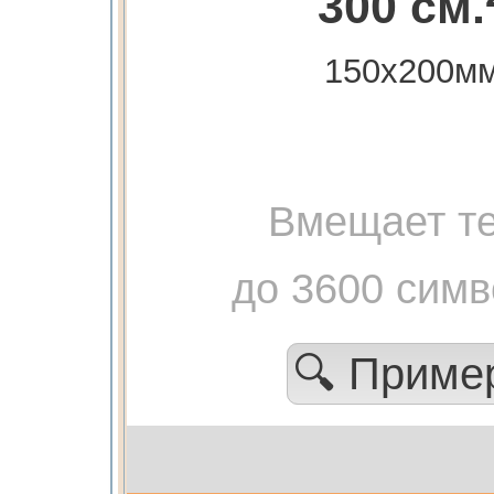
300 см.
150х200м
Вмещает те
до 3600 сим
🔍 Прим