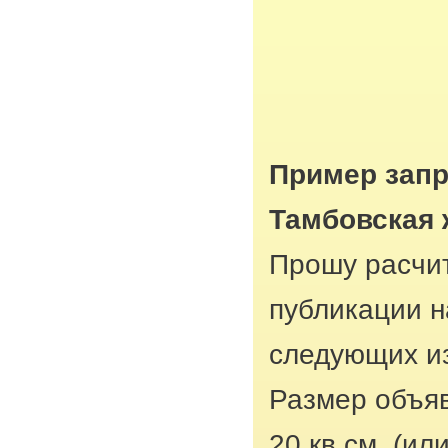
Пример запр
Тамбовская 
Прошу расчит
публикации н
следующих из
Размер объяв
20 кв.см. (ил