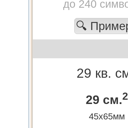
до 240 симв
🔍 Прим
29 кв. с
2
29 см.
45х65мм