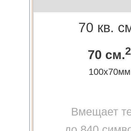
70 кв. с
2
70 см.
100х70мм
Вмещает те
до 840 симв