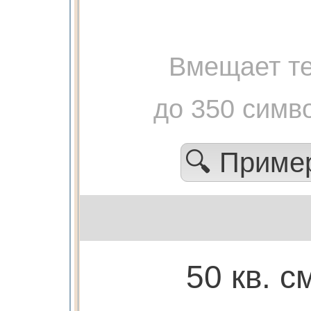
Вмещает те
до 350 симв
🔍 Прим
50 кв. с