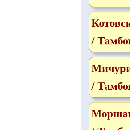
Котовс
/ Тамбо
Мичур
/ Тамбо
Морша