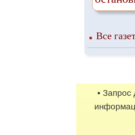
Все газе
• Запрос
информац