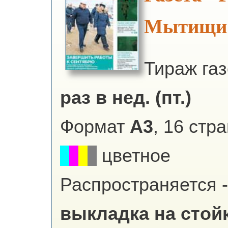
Мытищи
Тираж га
раз в нед. (пт.)
Формат
А3
, 16 стр
цветное
Распространяется -
выкладка на стойк