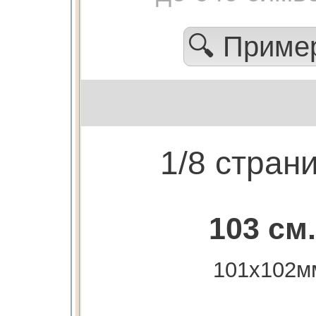
🔍 Прим
1/8 стран
103 см.
101х102м