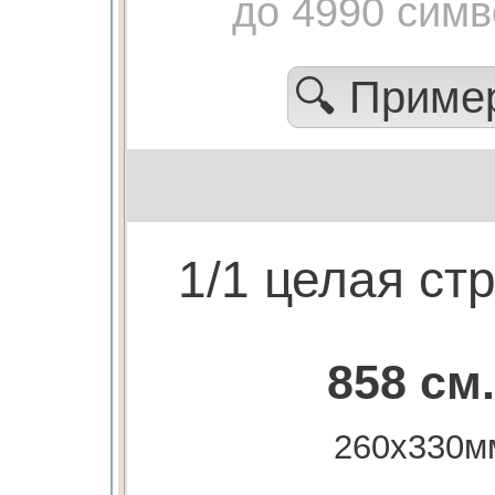
до 4990 сим
🔍 Прим
1/1 целая ст
858 см.
260х330м