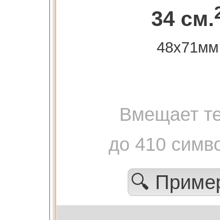
34 см.
48х71мм
Вмещает те
до 410 симв
🔍 Прим