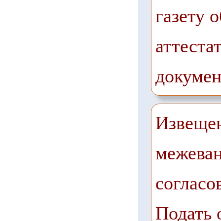
газету о
аттестат
докумен
Извещен
межеван
согласо
Подать 