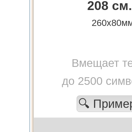
208 см.
260х80м
Вмещает те
до 2500 сим
🔍 Прим