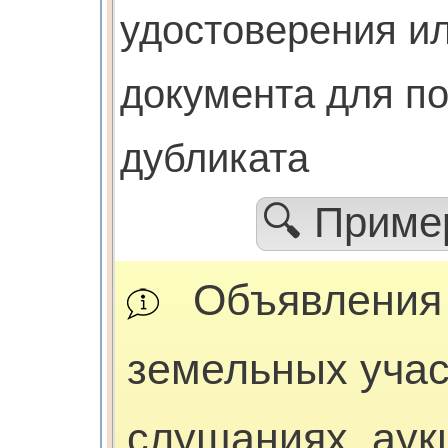
удостоверения ил
документа для п
дубликата
🔍 Прим
Объявления
земельных учас
слушаниях, аук