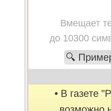
Вмещает те
до 10300 сим
🔍 Прим
• В газете "
возможно 