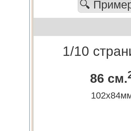
🔍 Приме
1/10 стра
86 см.
102х84м