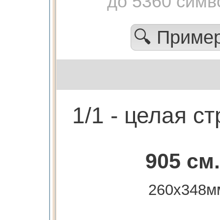
до 5360 симв
🔍 Приме
1/1 - целая с
905 см.
260х348м