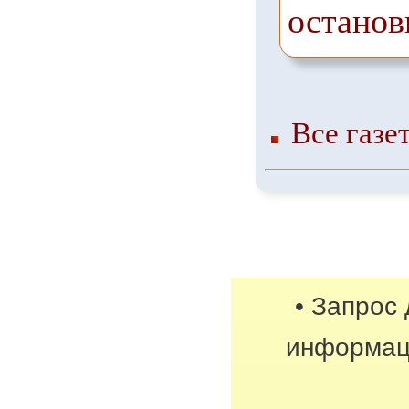
останов
Все газе
• Запрос
информац