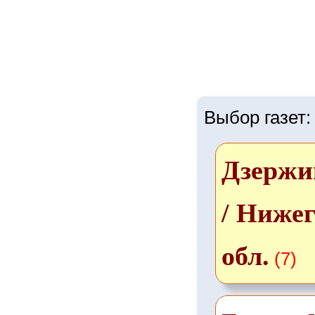
Выбор газет:
Дзержи
/ Ниже
обл.
(7)