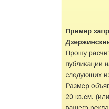
Пример запр
Дзержински
Прошу расчит
публикации н
следующих из
Размер объяв
20 кв.см. (ил
вашего рекла