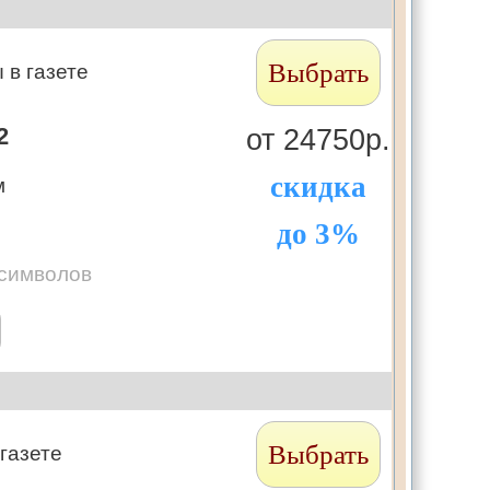
Выбрать
 в газете
2
от 24750р.
скидка
м
до 3%
 символов
Выбрать
 газете