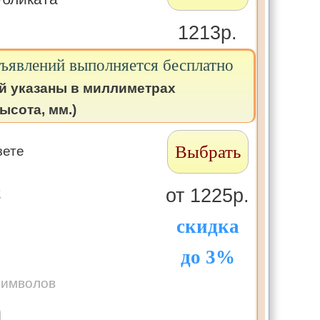
1213р.
бъявлений выполняется бесплатно
й указаны в миллиметрах
ысота, мм.)
Выбрать
зете
2
от 1225р.
скидка
до 3%
символов