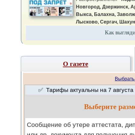
Новгород, Дзержинск, А
Выкса, Балахна, Заволж
Лысково, Сергач, Шахун
Как выгляд
О газете
Выбрать
✅ Тарифы актуальны на 7 августа 
Выберите разм
Cообщение об утере аттестата, ди
или др. документа для получения д