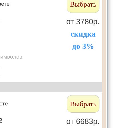
Выбрать
зете
2
от 3780р.
скидка
до 3%
символов
Выбрать
ете
2
от 6683р.