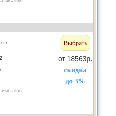
 символов
Выбрать
ете
2
от 18563р.
скидка
м
до 3%
 символов