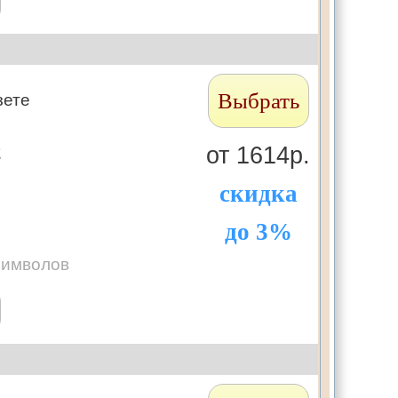
Выбрать
зете
2
от 1614р.
скидка
до 3%
символов