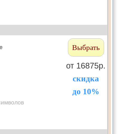
Выбрать
те
от 16875р.
скидка
до 10%
символов