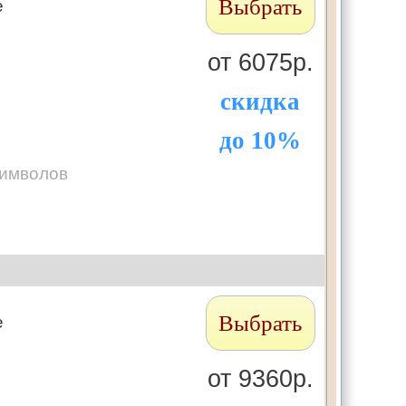
Выбрать
е
от 6075р.
скидка
до 10%
символов
Выбрать
е
от 9360р.