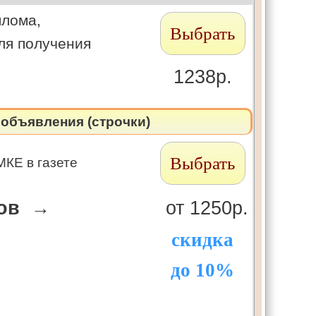
плома,
Выбрать
ля получения
1238р.
объявления (строчки)
Выбрать
МКЕ в газете
лов →
от 1250р.
скидка
до 10%