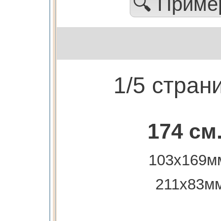
🔍 Прим
1/5 стран
174 см
103х169м
211х83м