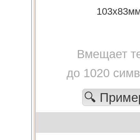
103х83мм
Вмещает те
до 1020 сим
🔍 Прим