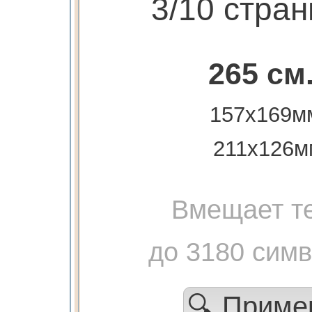
3/10 стра
265 см
157х169м
211х126м
Вмещает те
до 3180 сим
🔍 Прим