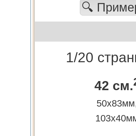
🔍 Прим
1/20 стра
42 см.
50х83мм
103х40м