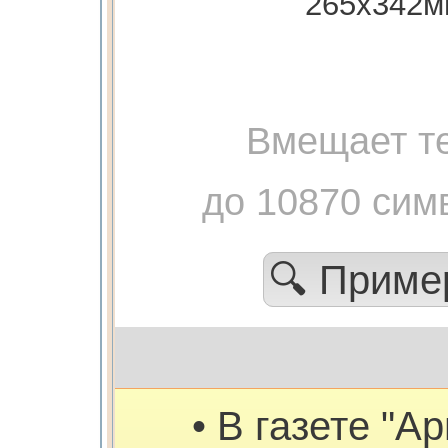
265х342м
Вмещает те
до 10870 сим
🔍 Прим
• В газете "А