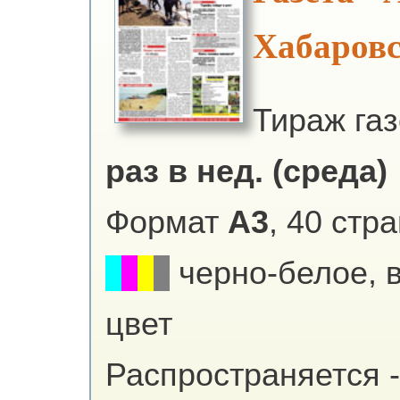
Хабаров
Тираж га
раз в нед. (среда)
Формат
А3
, 40 стр
черно-белое, 
цвет
Распространяется -