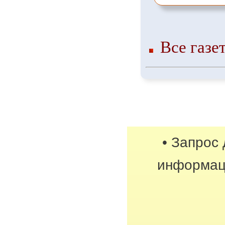
Все газе
• Запрос
информац