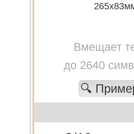
265х83м
Вмещает те
до 2640 сим
🔍 Прим