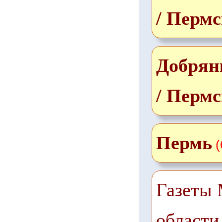
/ Перм
Добрян
/ Перм
Пермь
(
Газеты 
области