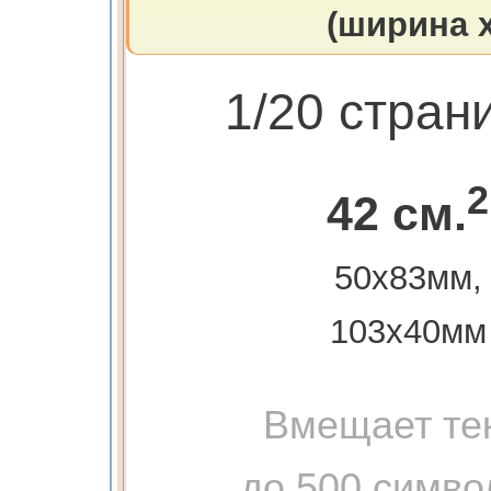
(ширина х
1/20 стран
2
42 см.
50х83мм,
103х40мм
Вмещает те
до 500 симво