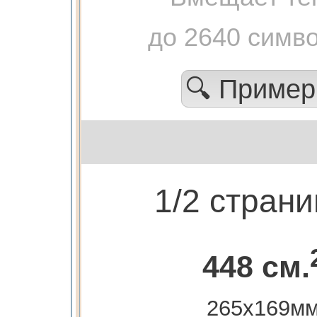
до 2640 симв
🔍 Приме
1/2 стран
448 см.
265х169м