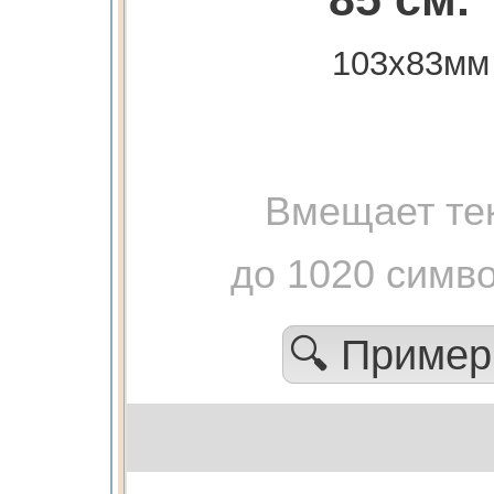
103х83мм
Вмещает те
до 1020 симв
🔍 Приме