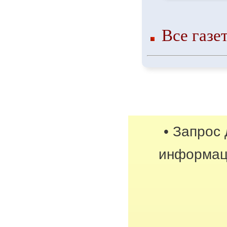
Все газе
• Запрос
информац