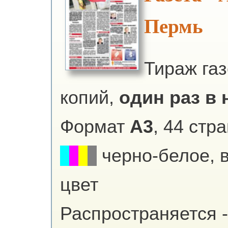
Пермь
Тираж га
копий,
один раз в 
Формат
А3
, 44 стр
черно-белое, 
цвет
Распространяется -