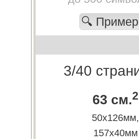
🔍 Приме
3/40 стран
2
63 см.
50х126мм,
157х40мм