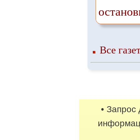
останов
Все газе
• Запрос
информац