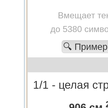
Вмещает те
до 5380 симв
🔍 Приме
1/1 - целая с
906 см.