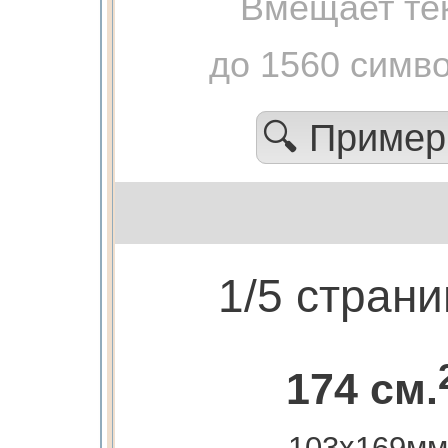
Вмещает те
до 1560 симв
🔍 Приме
1/5 стран
174 см.
103х169мм