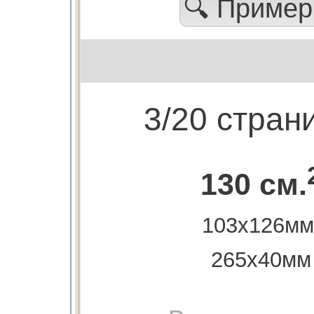
🔍 Приме
3/20 стран
130 см.
103х126мм
265х40мм