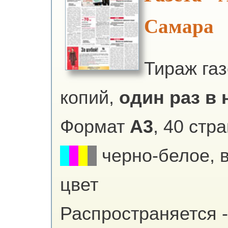
Самара
Тираж га
копий,
один раз в 
Формат
А3
, 40 стр
черно-белое, 
цвет
Распространяется -