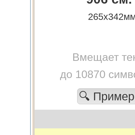
265х342м
Вмещает те
до 10870 симв
🔍 Приме