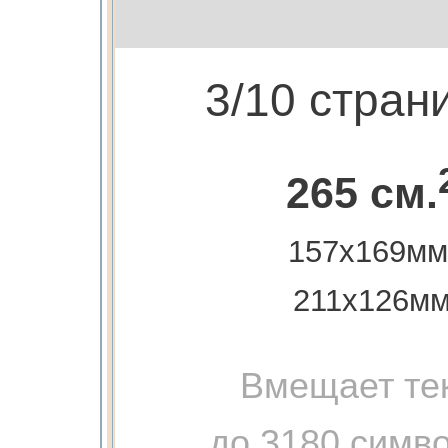
3/10 стран
265 см.
157х169мм
211х126м
Вмещает те
до 3180 симв