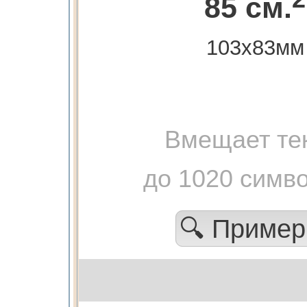
85 см.
103х83мм
Вмещает те
до 1020 симв
🔍 Приме