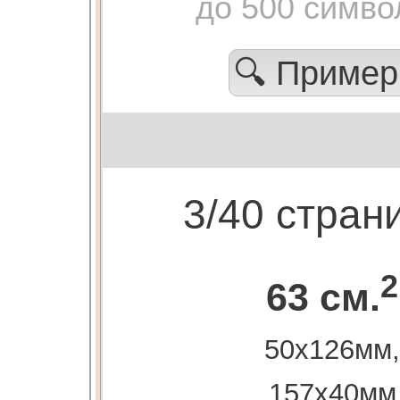
до 500 симво
🔍 Приме
3/40 стран
2
63 см.
50х126мм,
157х40мм