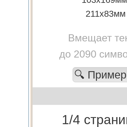
211х83мм
Вмещает те
до 2090 симв
🔍 Приме
1/4 стран