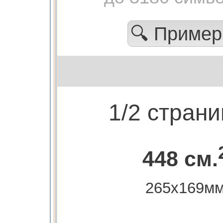
🔍 Приме
1/2 стран
448 см.
265х169м