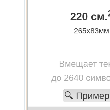
220 см.
265х83мм
Вмещает те
до 2640 симв
🔍 Приме