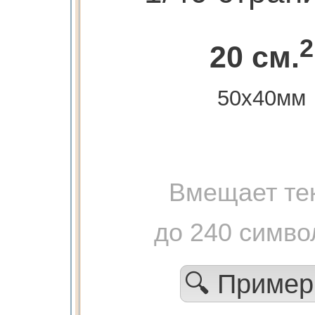
2
20 см.
50х40мм
Вмещает те
до 240 симво
🔍 Приме