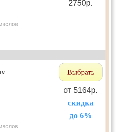
2750р.
мволов
Выбрать
те
от 5164р.
скидка
до 6%
мволов