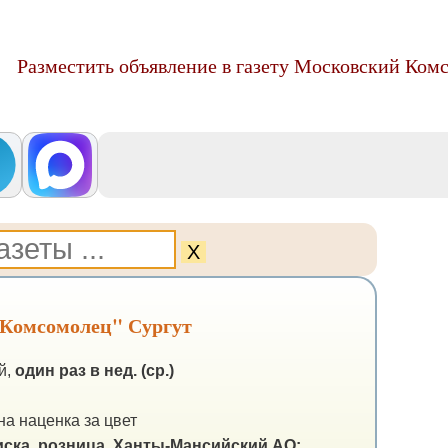
Разместить объявление в газету Московский Ком
Х
 Комсомолец" Сургут
й,
один раз в нед. (ср.)
а наценка за цвет
ска, розница.
Ханты-Мансийский АО: