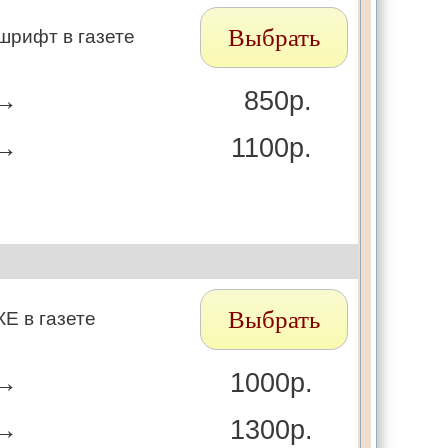
Выбрать
рифт в газете
 →
850р.
 →
1100р.
Выбрать
Е в газете
 →
1000р.
 →
1300р.