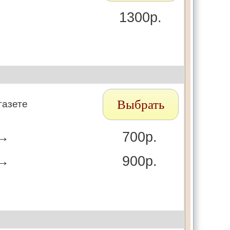
1300р.
Выбрать
газете
 →
700р.
 →
900р.