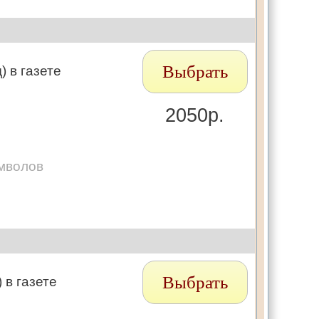
Выбрать
 в газете
2050р.
мволов
Выбрать
 в газете