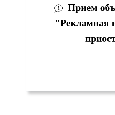
Прием объя
"Рекламная н
приос