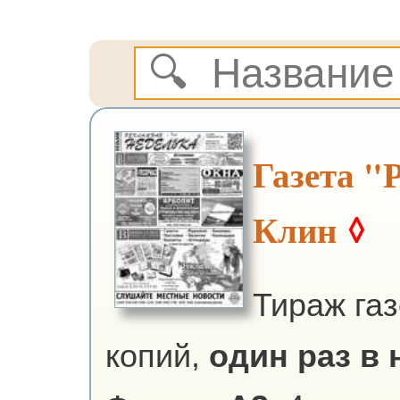
Газета "
Клин
◊
Тираж га
копий,
один раз в н