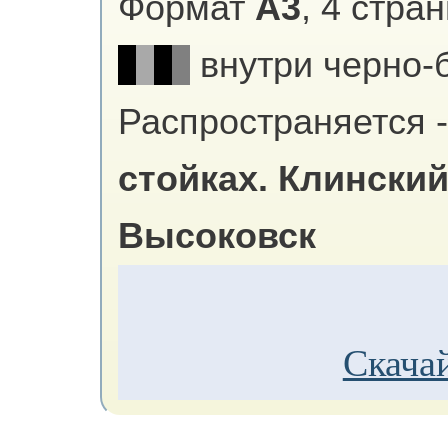
Формат
А3
, 4 стра
внутри черно-
Распространяется -
стойках.
Клинский
Высоковск
Скачай