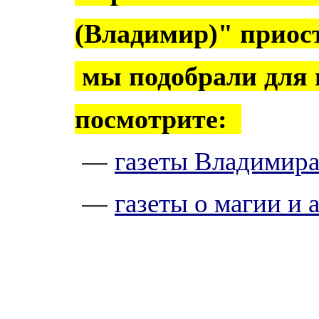
(Владимир)" приос
мы подобрали для 
посмотрите:
газеты Владимир
—
газеты о магии и 
—