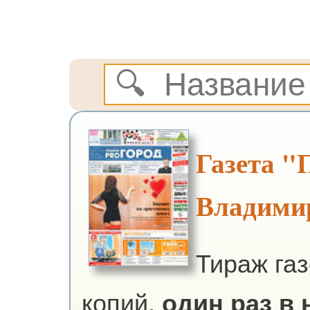
Газета "
Владими
Тираж га
копий,
один раз в н