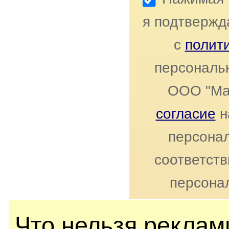
я подтвержд
с
полит
персональ
ООО "Ма
согласие
н
персонал
соответст
персона
Что нельзя реклами