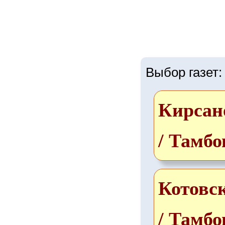
Выбор газет:
Кирсан
/ Тамбо
Котовс
/ Тамбо