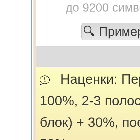
до 9200 сим
🔍 Прим
Наценки: Пе
100%, 2-3 поло
блок) + 30%, п