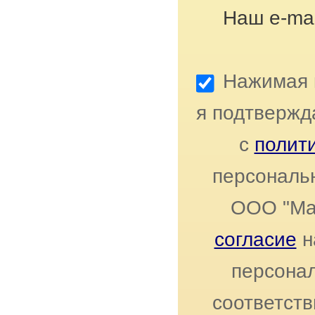
Наш e-mai
Нажимая к
я подтвержд
с
полит
персональ
ООО "Ма
согласие
н
персонал
соответст