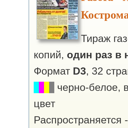
Костром
Тираж га
копий,
один раз в н
Формат
D3
, 32 стр
черно-белое, 
цвет
Распространяется -