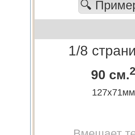
🔍 Прим
1/8 стран
90 см.
127х71мм
Вмещает те