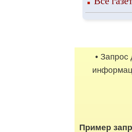
Все газе
• Запрос
информац
Пример запр