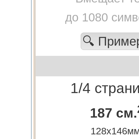
до 1080 сим
🔍 Прим
1/4 стран
187 см.
128х146мм