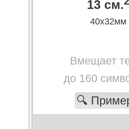
13 см.
40х32мм
Вмещает те
до 160 симв
🔍 Прим