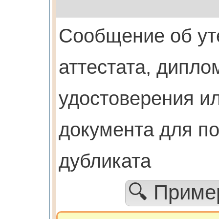
Cообщение об ут
аттестата, дипло
удостоверения ил
документа для п
дубликата
🔍 Прим