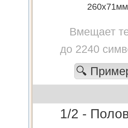
260х71мм
Вмещает те
до 2240 сим
🔍 Прим
1/2 - Поло