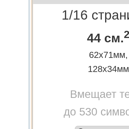
1/16 стра
44 см.
62х71мм,
128х34мм
Вмещает те
до 530 симв