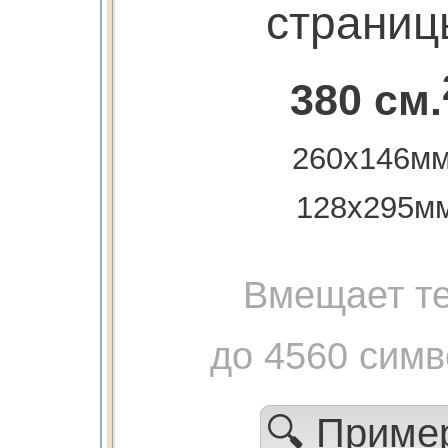
страниц
380 см.
260х146мм
128х295м
Вмещает те
до 4560 сим
🔍 Прим