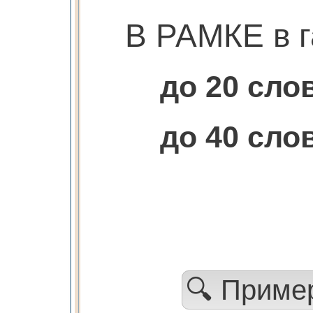
В РАМКЕ в г
до 20 сл
до 40 сл
🔍 Прим